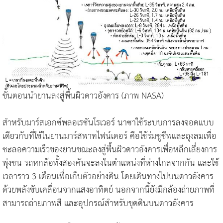
ขั้นตอนนำยานลงสู่พื้นผิวดาวอังคาร (ภาพ NASA)
สำหรับมาร์สเอกซ์พลอเรชันโรเวอร์ นาซาใช้ระบบการลงจอดแบบ
เดียวกับที่ใช้ในยานมาร์สพาทไฟน์เดอร์ คือใช้ร่มชูชีพและถุงลมเพื่อ
ชะลอความเร็วของยานขณะลงสู่พื้นผิวดาวอังคารเพื่อหลีกเลี่ยงการ
พุ่งชน รถหกล้อทั้งสองคันจะลงในตำแหน่งที่ห่างไกลจากกัน และใช้
เวลาราว 3 เดือนเพื่อเก็บตัวอย่างดิน โดยเดินทางไปบนดาวอังคาร
ด้วยพลังขับเคลื่อนจากแสงอาทิตย์ นอกจากนี้ยังมีกล้องถ่ายภาพที่
สามารถถ่ายภาพสี และอุปกรณ์สำหรับขุดดินบนดาวอังคาร