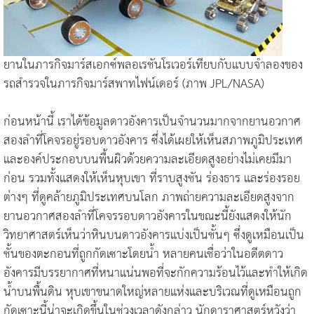
ยานในภารกิจมาร์สเอกซ์พลอเรชันโรเวอร์เทียบกับแบบจำลองของ
รถสำรวจในภารกิจมาร์สพาทไฟน์เดอร์ (ภาพ JPL/NASA)
ก่อนหน้านี้ เราได้ข้อมูลดาวอังคารเป็นจำนวนมากจากยานอวกาศ
สองลำที่โคจรอยู่รอบดาวอังคาร ซึ่งได้เผยให้เห็นสภาพภูมิประเทศ
และองค์ประกอบบนพื้นผิวด้วยความละเอียดสูงอย่างไม่เคยมีมา
ก่อน รวมทั้งแสดงให้เห็นหุบเขา ที่ราบสูงชัน ร่องธาร และร่องรอย
ต่างๆ ที่ดูคล้ายภูมิประเทศบนโลก ภาพถ่ายความละเอียดสูงจาก
ยานอวกาศสองลำที่โคจรรอบดาวอังคารในขณะนี้ยังแสดงให้นัก
วิทยาศาสตร์เห็นว่าหินบนดาวอังคารแบ่งเป็นชั้นๆ ซึ่งดูเหมือนเป็น
ชั้นของตะกอนที่ถูกกัดเซาะโดยน้ำ หลายคนเชื่อว่าในอดีตดาว
อังคารมีบรรยากาศที่หนาแน่นพอที่จะกักความร้อนไว้และทำให้เกิด
น้ำบนพื้นดิน หุบเขาขนาดใหญ่หลายแห่งและบริเวณที่ดูเหมือนถูก
กัดเซาะนี้น่าจะเกิดขึ้นในช่วงเวลาดังกล่าว นักดาราศาสตร์หวังว่า