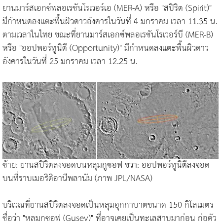
ยานมาร์สเอกซ์พลอเรชันโรเวอร์เอ (MER-A) หรือ "สปิริต (Spirit)"
มีกำหนดลงแตะพื้นผิวดาวอังคารในวันที่ 4 มกราคม เวลา 11.35 น.
ตามเวลาในไทย ขณะที่ยานมาร์สเอกซ์พลอเรชันโรเวอร์บี (MER-B)
หรือ "ออปพอร์ทูนิตี (Opportunity)" มีกำหนดลงแตะพื้นผิวดาว
อังคารในวันที่ 25 มกราคม เวลา 12.25 น.
ซ้าย: ยานสปิริตลงจอดบนหลุมกูซอฟ ขวา: ออปพอร์ทูนิตีลงจอด
บนที่ราบเมอริดิอานีพลานัม (ภาพ JPL/NASA)
บริเวณที่ยานสปิริตลงจอดเป็นหลุมอุกกาบาตขนาด 150 กิโลเมตร
ชื่อว่า "หลุมกูซอฟ (Gusev)" ที่อาจเคยเป็นทะเลสาบมาก่อน ก่อตัว