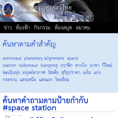
ข่าว
ท้องฟ้า
กิจกรรม
ห้องสมุด
สมาคม
ค้นหาตามคำสำคัญ
astronaut
planetary alignment
space
station
taikonaut
tiangong
กราฟิก
ตากใบ
นาซา
ปีใหม่
พะเนินทุ่ง
มนุษย์อวกาศ
รัสเซีย
สุริยุปราคา
เอไอ
แก่ง
กระจาน
แสงเหนือ
แสงแรก
โขงเจียม
ค้นหาคำถามตามป้ายกำกับ
#space station