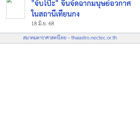
"จับโป๊ะ" จีนจัดฉากมนุษย์อวกาศ
ในสถานีเทียนกง
18 มิ.ย. 68
สมาคมดาราศาสตร์ไทย - thaiastro.nectec.or.th