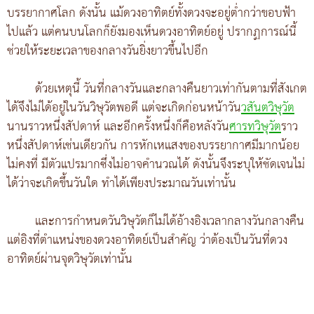
บรรยากาศโลก ดังนั้น แม้ดวงอาทิตย์ทั้งดวงจะอยู่ต่ำกว่าขอบฟ้า
ไปแล้ว แต่คนบนโลกก็ยังมองเห็นดวงอาทิตย์อยู่ ปรากฏการณ์นี้
ช่วยให้ระยะเวลาของกลางวันยิ่งยาวขึ้นไปอีก
ด้วยเหตุนี้ วันที่กลางวันและกลางคืนยาวเท่ากันตามที่สังเกต
ได้จึงไม่ได้อยู่ในวันวิษุวัตพอดี แต่จะเกิดก่อนหน้าวัน
วสันตวิษุวัต
นานราวหนึ่งสัปดาห์ และอีกครั้งหนึ่งก็คือหลังวัน
ศารทวิษุวัต
ราว
หนึ่งสัปดาห์เช่นเดียวกัน การหักเหแสงของบรรยากาศมีมากน้อย
ไม่คงที่ มีตัวแปรมากซึ่งไม่อาจคำนวณได้ ดังนั้นจึงระบุให้ชัดเจนไม่
ได้ว่าจะเกิดขึ้นวันใด ทำได้เพียงประมาณวันเท่านั้น
และการกำหนดวันวิษุวัตก็ไม่ได้อ้างอิงเวลากลางวันกลางคืน
แต่อิงที่ตำแหน่งของดวงอาทิตย์เป็นสำคัญ ว่าต้องเป็นวันที่ดวง
อาทิตย์ผ่านจุดวิษุวัตเท่านั้น