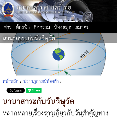
ข่าว
ท้องฟ้า
กิจกรรม
ห้องสมุด
สมาคม
นานาสาระกับวันวิษุวัต
หน้าหลัก
ปรากฏการณ์ท้องฟ้า
นานาสาระกับวันวิษุวัต
หลากหลายเรื่องราวเกี่ยวกับวันสำคัญทาง