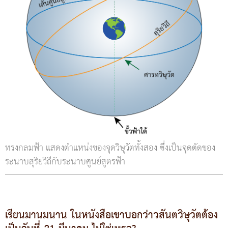
ทรงกลมฟ้า แสดงตำแหน่งของจุดวิษุวัตทั้งสอง ซึ่งเป็นจุดตัดของ
ระนาบสุริยวิถีกับระนาบศูนย์สูตรฟ้า
เรียนมานมนาน ในหนังสือเขาบอกว่าวสันตวิษุวัตต้อง