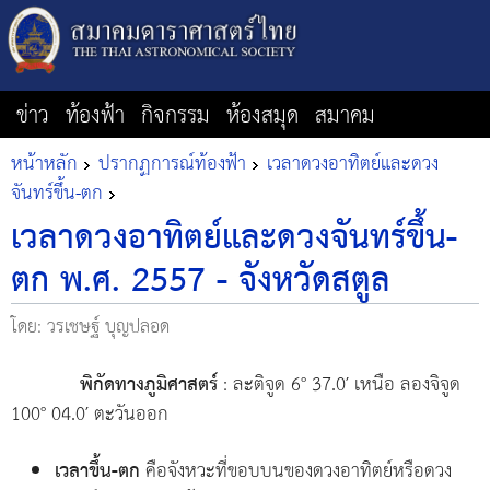
ข่าว
ท้องฟ้า
กิจกรรม
ห้องสมุด
สมาคม
หน้าหลัก
ปรากฏการณ์ท้องฟ้า
เวลาดวงอาทิตย์และดวง
จันทร์ขึ้น-ตก
เวลาดวงอาทิตย์และดวงจันทร์ขึ้น-
ตก พ.ศ. 2557 - จังหวัดสตูล
โดย: วรเชษฐ์ บุญปลอด
พิกัดทางภูมิศาสตร์
: ละติจูด 6° 37.0′ เหนือ ลองจิจูด
100° 04.0′ ตะวันออก
เวลาขึ้น-ตก
คือจังหวะที่ขอบบนของดวงอาทิตย์หรือดวง