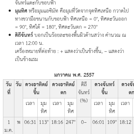
จันทร์แตะกับขอบฟ้า
มุมทิศ
หรือมุมแอซิมัท คือมุมที่วัดจากจุดทิศเหนือ กวาดไป
ทางขวามือขนานกับขอบฟ้า ทิศเหนือ = 0°, ทิศตะวันออก
= 90°, ทิศใต้ = 180°, ทิศตะวันตก = 270°
ดิถีจันทร์
บอกเป็นร้อยละของพื้นผิวด้านสว่าง คำนวณ ณ
เวลา 12:00 น.
เครื่องหมายที่ต่อท้าย : + แสดงว่าเป็นข้างขึ้น, − แสดงว่า
เป็นข้างแรม
มกราคม พ.ศ. 2557
วัน
วัน
ดวงอาทิตย์
ดวงอาทิตย์
ดิถี
ดวงจันทร์
ดวงจั
ที่
ขึ้น
ตก
จันทร์
ขึ้น
ต
(%)
เวลา
มุม
เวลา
มุม
เวลา
มุม
เวลา
ทิศ
ทิศ
ทิศ
1
พ
06:31
113°
18:16
247°
0−
06:01
109°
18:12
ม.ค.