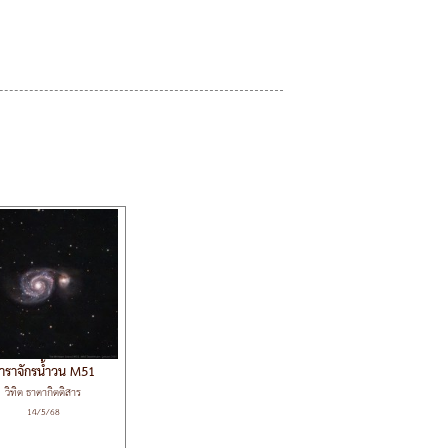
าราจักรน้ำวน M51
วิทิต ธาดากิตติสาร
14/5/68