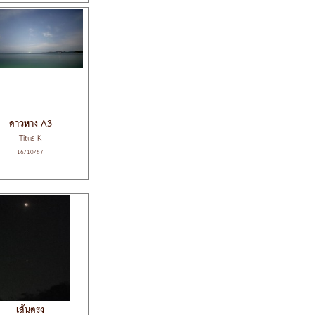
ดาวหาง A3
Titus K
16/10/67
เส้นตรง