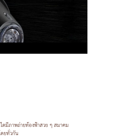
ี
านใดมีภาพถ่ายท้องฟ้าสวย ๆ สมาคม
โดยทั่วกัน