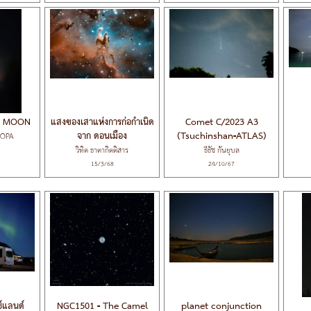
W MOON
แสงของเสาแห่งการก่อกำเนิด
Comet C/2023 A3
จาก ดอนเมือง
(Tsuchinshan-ATLAS)
SOPA
วิทิต ธาดากิตติสาร
ธีธัช กันยุบล
15/3/68
24/10/67
์แลนด์
NGC1501 - The Camel
planet conjunction