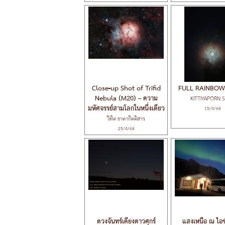
Close-up Shot of Trifid
FULL RAINBO
Nebula (M20) – ความ
KITTIYAPORN 
มหัศจรรย์สามโลกในหนึ่งเดียว
15/4/68
วิทิต ธาดากิตติสาร
25/4/68
ดวงจันทร์เคียงดาวศุกร์
แสงเหนือ ณ ไอซ