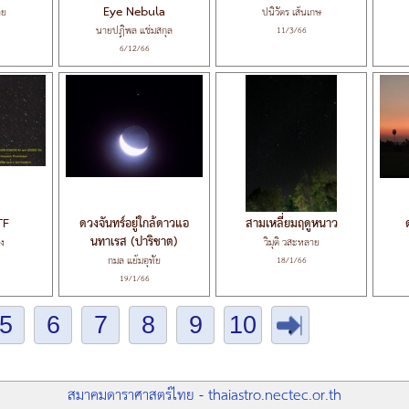
Eye Nebula
าย
ปนิวัตร เส้นเกษ
นายปฏิพล แช่มสกุล
11/3/66
6/12/66
TF
ดวงจันทร์อยู่ใกล้ดาวแอ
สามเหลี่ยมฤดูหนาว
นทาเรส (ปาริชาต)
อง
วิมุติ วสะหลาย
กมล แย้มอุทัย
18/1/66
19/1/66
5
6
7
8
9
10
.
สมาคมดาราศาสตร์ไทย - thaiastro.nectec.or.th