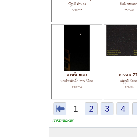
ณัฐวุฒิ คำทอง
ขันติ วสะหล
6/10/67
25/3/67
ดาวเรียงแถว
ดาวหาง Z
นายไพรศักดิ์ บวรวงศ์ดิลก
ณัฐวุฒิ คำท
23/2/66
2/2/66
.
1
2
3
4