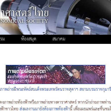
รรม
ห้องสมุด
สมาคม
ภาพถ่ายฝีพระหัตถ์สมเด็จพระเทพรัตนราชสุดาฯ สยามบรมราชกุมาร
ี่แสดงภาพถ่ายท้องฟ้าหรือภาพถ่ายทางดาราศาสตร์ หากนักถ่ายภาพท่
งฟ้าชาวไทย
ส่งผลงานมายังห้องภาพท้องฟ้า
นี้ เพื่อเผยแพร่และชื่นชม