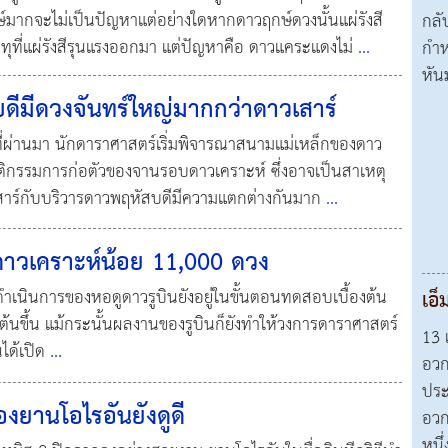
ฤกษ์มากจะไม่เป็นปัญหาแต่อย่างใดหากดาวฤกษ์ดวงนั้นแผ่รังสี
กลั
ทุที่แผ่รังสีรุนแรงออกมา แต่ปัญหาคือ ดาวแคระแดงไม่
...
กำห
หัน
ดีมีดวงจันทร์ใหญ่มากกว่าดาวเสาร์
ปีที่ผ่านมา นักดาราศาสตร์เริ่มพิจารณาสนามแม่เหล็กของดาว
ติกรรมการก่อตัวของจานรอบดาวเคราะห์ ซึ่งอาจเป็นสาเหตุ
เสาร์กับบริวารดาวพฤหัสบดีมีความแตกต่างกันมาก
...
ดาวเคราะห์น้อย 11,000 ดวง
ดำเนินการของหอดูดาวรูบินยังอยู่ในขั้นตอนทดสอบเบื้องต้น
เอ็
่มต้นขึ้น แม้กระนั้นผลงานของรูบินก็ยังทำให้วงการดาราศาสตร์
13 
นได้เปิด
...
อวก
ประ
งยานโอไรอันยังดูดี
อวก
หนึ