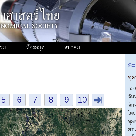
รรม
ห้องสมุด
สมาคม
สะ
จุ
30 
จัน
5
6
7
8
9
10
.
จัน
โดย
จุด
ยาน