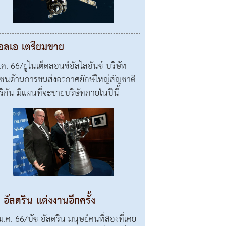
แอลเอ เตรียมขาย
ี.ค. 66/ยูไนเต็ดลอนช์อัลไลอันซ์ บริษัท
ชนด้านการขนส่งอวกาศยักษ์ใหญ่สัญชาติ
ริกัน มีแผนที่จะขายบริษัทภายในปีนี้
 อัลดริน แต่งงานอีกครั้ง
ม.ค. 66/บัซ อัลดริน มนุษย์คนที่สองที่เคย