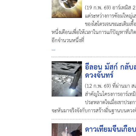
(19 ก.พ. 69) อาร์เทมิส
แต่ระหว่างการซ้อมใหญ่เสม
ของไฮโดรเจนขณะเติมเชื้
หนึ่งเดือนเพื่อให้เวลาในการแก้ปัญหาที่เ
อีกจำนวนหนึ่งที่
...
อีลอน มัสก์ กลับ
ดวงจันทร์
(12 ก.พ. 69) ที่ผ่านมา ส
สำคัญในโครงการอาร์เทมิ
ประหลาดใจเมื่อเขาประกาศ
จะหันมาจริงจังกับการสร้างถิ่นฐานบนดว
ดาวเทียมจีนเกือ