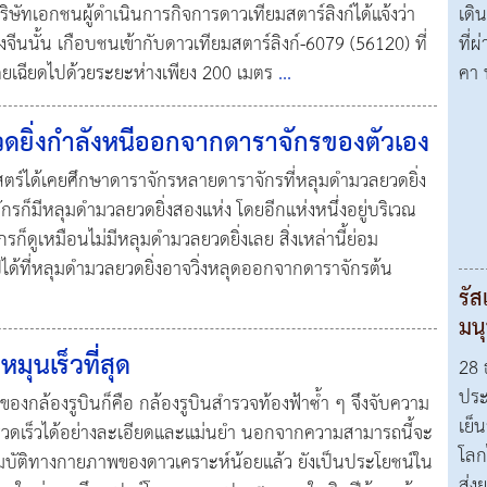
ิษัทเอกชนผู้ดำเนินการกิจการดาวเทียมสตาร์ลิงก์ได้แจ้งว่า
เดิน
จีนนั้น เกือบชนเข้ากับดาวเทียมสตาร์ลิงก์-6079 (56120) ที่
ที่
ดยเฉียดไปด้วยระยะห่างเพียง 200 เมตร
...
คา 
ยิ่งกำลังหนีออกจากดาราจักรของตัวเอง
สตร์ได้เคยศึกษาดาราจักรหลายดาราจักรที่หลุมดำมวลยวดยิ่ง
กรก็มีหลุมดำมวลยวดยิ่งสองแห่ง โดยอีกแห่งหนึ่งอยู่บริเวณ
็ดูเหมือนไม่มีหลุมดำมวลยวดยิ่งเลย สิ่งเหล่านี้ย่อม
ได้ที่หลุมดำมวลยวดยิ่งอาจวิ่งหลุดออกจากดาราจักรต้น
รัส
มน
มุนเร็วที่สุด
28 
ประ
บของกล้องรูบินก็คือ กล้องรูบินสำรวจท้องฟ้าซ้ำ ๆ จึงจับความ
เย็
างรวดเร็วได้อย่างละเอียดและแม่นยำ นอกจากความสามารถนี้จะ
โลก
มบัติทางกายภาพของดาวเคราะห์น้อยแล้ว ยังเป็นประโยชน์ใน
ส่ง