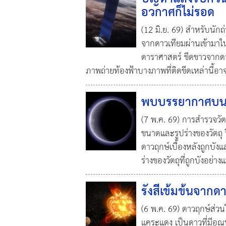
อวกาศก็ไม่รอด
(12 มิ.ย. 69) สำหรับนัก
จากดาวเทียมผ่านเข้ามา
ดาราศาสตร์ ขีดขาวจากดาว
ภาพถ่ายท้องฟ้าบางภาพที่ติดขีดเหล่านี้อา
พบบรรยากาศบนวั
(7 พ.ค. 69) การสำรวจวั
ขนาดและรูปร่างของวัตถุ ว
ดาวฤกษ์เบื้องหลังถูกบั
ร่างของวัตถุที่ถูกบังอย
รังสีเข้มข้นจากดา
(6 พ.ค. 69) ดาวฤกษ์ส่ว
แคระแดง เป็นดาวที่มีอุณหภ