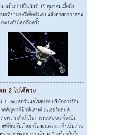
บมาเป็นปกติในวันที่ 15 ตุลาคมเมื่อถึง
นดที่ยานจะรีเซ็ตตัวเอง แล้วสายอากาศจะ
มาตรงกับโลกอีกครั้ง
มเค 2 ไปได้สวย
เม.ย. 66/ดอว์นแอโรสเปซ บริษัทการบิน
าศสัญชาตินิวซีแลนด์-เนเธอร์แลนด์
สบความสำเร็จในการทดสอบเครื่องบิน
าศที่ขับดันด้วยเครื่องยนต์จรวดซึ่งเป็นส่วน
่งของการพัฒนายานเอ็มเค 2 เครื่องบินใน