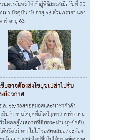
บนดวงจันทร์ ได้เข้าสู่พิธีสมรสเมื่อวันที่ 20
ผ่านมา ปัจจุบัน บัซอายุ 93 ส่วนภรรยา แอง
ฟาร์ อายุ 63
เซียอาจต้องส่งโซยุซเปล่าไปรับ
ุษย์อวกาศ
ธ.ค. 65/รอสคอสมอสและนาซากำลัง
เมินว่า ยานโซยุซที่เกิดปัญหาสารทำความ
นรั่วไหลอยู่ในสภาพที่ดีพอจะนำมนุษย์กลับ
ได้หรือไม่ หากไม่ได้ รอสคอสมอสจะต้อง
ยานโซยุซเปล่าลำใหม่ขึ้นไปให้มนุษย์อวกาศ