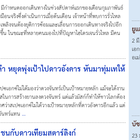
 2 มีกำหนดออกเดินทางในช่วงสัปดาห์แรกของเดือนกุมภาพันธ์
ือนจริงซึ่งดำเนินการเมื่อต้นเดือน เจ้าหน้าที่พบการรั่วไหล
อเพลิงจนต้องยุติการซ้อมและเลื่อนการออกเดินทางจริงไปอีก
ยู
กิดขึ้น ในขณะที่หลายคนมองไปที่ปัญหาไฮโดรเจนรั่วไหล มีคน
2 ม
เอก
อเม
ลำ หยุดพุ่งเป้าไปดาวอังคาร หันมาทุ่มเทให้
เปซเอกซ์ไม่ได้มองว่าดวงจันทร์เป็นเป้าหมายหลัก แม้จะได้งาน
สในการสร้างยานลงดวงจันทร์ แต่แล้วมัสก์ก็ทำให้ชาวโลกต้อง
ว่าสเปซเอกซ์ไม่ได้วางเป้าหมายหลักที่ดาวอังคารอีกแล้ว แต่
งจันทร์แทน
...
บัซ
บชนกับดาวเทียมสตาร์ลิงก์
23 