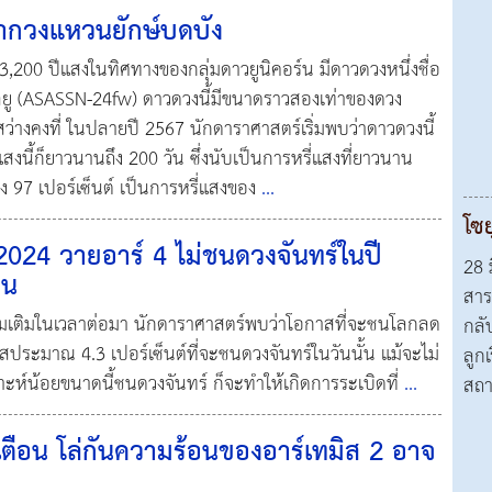
จากวงแหวนยักษ์บดบัง
 3,200 ปีแสงในทิศทางของกลุ่มดาวยูนิคอร์น มีดาวดวงหนึ่งชื่อ
ลยู (ASASSN-24fw) ดาวดวงนี้มีขนาดราวสองเท่าของดวง
สว่างคงที่ ในปลายปี 2567 นักดาราศาสตร์เริ่มพบว่าดาวดวงนี้
แสงนี้ก็ยาวนานถึง 200 วัน ซึ่งนับเป็นการหรี่แสงที่ยาวนาน
ถึง 97 เปอร์เซ็นต์ เป็นการหรี่แสงของ
...
โซย
2024 วายอาร์ 4 ไม่ชนดวงจันทร์ในปี
28 
อน
สาร
พิ่มเติมในเวลาต่อมา นักดาราศาสตร์พบว่าโอกาสที่จะชนโลกลด
กลับ
าสประมาณ 4.3 เปอร์เซ็นต์ที่จะชนดวงจันทร์ในวันนั้น แม้จะไม่
ลูก
ะห์น้อยขนาดนี้ชนดวงจันทร์ ก็จะทำให้เกิดการระเบิดที่
...
สถา
ตือน โล่กันความร้อนของอาร์เทมิส 2 อาจ