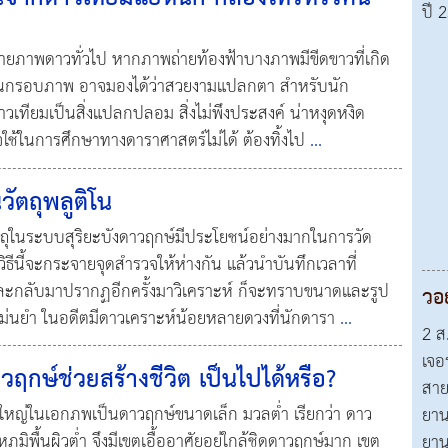
ปี 
ถ่ายภาพดาวทั่วไป หากภาพถ่ายท้องฟ้าบางภาพมีขีดขาวที่เกิด
ในกรอบภาพ อาจมองได้ว่าสวยงามแปลกตา สำหรับนัก
เทียมเป็นสิ่งแปลกปลอม สิ่งไม่พึงประสงค์ น่าหงุดหงิด
จใช้ในการศึกษาทางดาราศาสตร์ไม่ได้ ต้องทิ้งไป
...
ตถุพลูติโน
ตถุในระบบสุริยะบังดาวฤกษ์มีประโยชน์อย่างมากในการวัด
ิธีนี้จะกระจายจุดสำรวจให้ห่างกัน แล้วนำบันทึกเวลาที่
งและกลับมาปรากฏอีกครั้งมาวิเคราะห์ ก็จะทราบขนาดและรูป
วอ
่างแม่นยำ ในอดีตมีดาวเคราะห์น้อยหลายดวงที่นักดารา
...
2 ส
เจอ
วฤกษ์ช่วยสร้างชีวิต เป็นไปได้หรือ?
สาย
นใหญ่ในเอกภพเป็นดาวฤกษ์ขนาดเล็ก มวลต่ำ เรียกว่า ดาว
ยาน
ูมิพื้นผิวต่ำ จึงมีเขตเอื้ออาศัยอยู่ใกล้ชิดดาวฤกษ์มาก เขต
ยาน