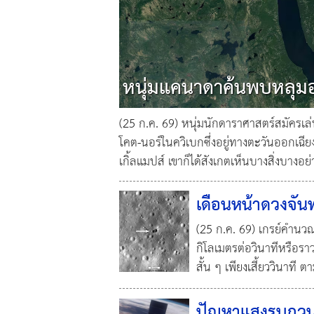
หนุ่มแคนาดาค้นพบหลุมอ
(25 ก.ค. 69) หนุ่มนักดาราศาสตร์สมัครเล
โคต-นอร์ในควิเบกซึ่งอยู่ทางตะวันออกเฉี
เกิ้ลแมปส์ เขาก็ได้สังเกตเห็นบางสิ่งบางอย
เดือนหน้าดวงจัน
(25 ก.ค. 69) เกรย์คำนวณ
กิโลเมตรต่อวินาทีหรือรา
สั้น ๆ เพียงเสี้ยววินาท
ปัญหาแสงรบกวนจ