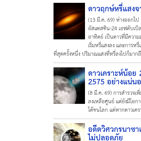
ดาวฤกษ์หรี่แสง
(13 มี.ค. 69) ห่างออกไป
อัสแซสซิน-24 เอฟดับเบิ
อาทิตย์ เป็นดาวที่มีความ
เริ่มหรี่แสงลง และการหรี่
ที่สุดครั้งหนึ่ง ปริมาณแสงที่หรี่ลงไปก็มาก
ดาวเคราะห์น้อย 
2575 อย่างแน่น
(8 มี.ค. 69) การสำรวจเ
ลงเหลือศูนย์ แต่ยังมีโอก
ได้ชนโลก แต่หากดาวเครา
อดีตวิศวกรนาซาเ
ไม่ปลอดภัย