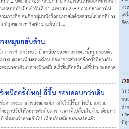
์เทมิส 2 ปิดฉากลงอย่างสวยงาม ยานโอไรอันในชื่ออินทีกริตีนำ
ตระ
นอย่างปลอดภัยเมื่อเช้าวันที่ 11 เมษายน 2569 ท่ามกลางการโห่
เคร
ดตามภารกิจ คนอีกกลุ่มหนึ่งก็ถอนหายใจด้วยความโล่งอกที่ช่วง
ยืด
ยที่สุดของภารกิจเพิ่งผ่านพ้นไป
...
างหมุนกลับด้าน
0 นักดาราศาสตร์พบว่านิวเคลียสของดาวหางดวงนี้หมุนรอบตัว
ในระยะเวลาเพียงสองเดือน ต่อมาการสำรวจอีกครั้งที่ห่างกัน
รหมุนรอบตัวเองของนิวเคลียสเร็วขึ้นอีกครั้ง แต่ที่น่าประหลาด
เวอ
ทมิสครั้งใหญ่ ถี่ขึ้น รอบคอบกว่าเดิม
31 ม
ขนส
ปรับตารางเวลาการส่งของแต่ภารกิจให้ถี่ขึ้นกว่าเดิม แต่ราย
ส่ง
็จะถูกปรับให้เหมาะสมกับตารางเวลาที่เปลี่ยนไปด้วย เดิมภาร
ประ
 ปี ซึ่งมองว่าห่างเกินไป เทียบกับสมัยอะพอลโลแล้ว
...
ปัญ