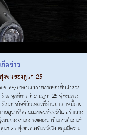
เก็ดข่าว
ดพุ่งชนของลูนา 25
ต.ค. 66/นาซาเผยภาพถ่ายของพื้นผิวดวง
ทร์ ณ จุดที่คาดว่ายานลูนา 25 พุ่งชนดวง
ทร์ในภารกิจที่ล้มเหลวที่ผ่านมา ภาพนี้ถ่าย
ยานลูนาร์รีคอนเนสเซนซ์ออร์บิเตอร์ แสดง
พุ่งชนของยานอย่างชัดเจน เป็นการยืนยันว่า
ลูนา 25 พุ่งชนดวงจันทร์จริง หลุมมีความ