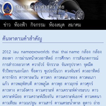
ข่าว
ท้องฟ้า
กิจกรรม
ห้องสมุด
สมาคม
ค้นหาตามคำสำคัญ
2012
iau
nameexoworlds
thai
thai name
กล้อง
กล้อง
สองตา
การผ่านหน้าดวงอาทิตย์
การศึกษา
การสังเกตการณ์
การสำรวจอวกาศ
ควาอัวร์
จักรวาล
จันทรุปราคา
จุดมืด
ชีววิทยานอกโลก
ชื่อดาว
ซูเปอร์โนวา
ดวงจันทร์
ดวงอาทิตย์
ดาราจักร
ดาวชาละวัน
ดาวตก
ดาวตะเภาทอง
ดาวตะเภา
แก้ว
ดาวพฤหัสบดี
ดาวพลูโต
ดาวพุธ
ดาวฤกษ์
ดาวศุกร์
ดาวหาง
ดาวอังคาร
ดาวเคราะห์
ดาวเคราะห์ต่างระบบ
ดาว
เคราะห์น้อย
ดาวเคราะห์เรียงกัน
ดาวเคราะห์เอกซ์
ดาวเซดนา
ดาวเทียม
ดาวเนปจูน
ดาวเสาร์
ดาวแคระน้ำตาล
ดูดาว
ถ่าย