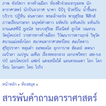
ภาพ
ทังกัสกา
ทางช้างเผือก
ท้องฟ้าจำลองกรุงเทพ
นัก
ดาราศาสตร์
นักบินอวกาศ
นาซา
นิบิรุ
นิวทริโน
น้ำขึ้นลง
บริวาร
ปฏิทิน
ฝนดาวตก
พระเจ้าจอร์จ
พายุสุริยะ
ฟิสิกส์
ภาวะเรือนกระจก
มนุษย์ต่างดาว
มหัตภัย
มหันตภัย
มหันภัย
ยานแคสซีนี
ยูเรนัส
ระบบสุริยะ
ลีโอนิดส์
ลูกไฟ
วงแหวน
วัตถุไคเปอร์
วารสารทางช้างเผือก
วิวัฒนาการดาวฤกษ์
วิษุวัต
สนามแม่เหล็กโลก
สมาคมดาราศาสตร์ไทย
สะเก็ดดาว
สุริยุปราคา
หลุมดำ
อะพอลโล
อุกกาบาต
ฮัลเลย์
เซดนา
เนบิวลา
เนปจูน
เมซีเย
เรื่องหลอกลวง
เอกภพวิทยา
เฮล-บอ
ปป์
แถบไคเปอร์
แฟลร์
แสงเหนือใต้
แอนดรอเมดา
โลก
โลก
ร้อน
โลกแตก
ไทย
ไวกิง
หน้าหลัก
ห้องสมุด
สารพันคำถามดาราศาสตร์