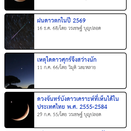
ฝนดาวตกในปี 2569
16 ธ.ค. 68/โดย วรเชษฐ์ บุญปลอด
เหตุใดดาวศุกร์จึงสว่างนัก
11 ก.ค. 66/โดย วิมุติ วสะหลาย
ดวงจันทร์บังดาวเคราะห์ที่เห็นได้ใน
ประเทศไทย พ.ศ. 2555-2584
29 ก.ค. 55/โดย วรเชษฐ์ บุญปลอด