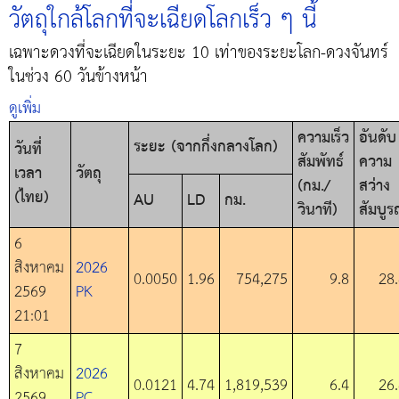
วัตถุใกล้โลกที่จะเฉียดโลกเร็ว ๆ นี้
เฉพาะดวงที่จะเฉียดในระยะ 10 เท่าของระยะโลก-ดวงจันทร์
ในช่วง 60 วันข้างหน้า
ดูเพิ่ม
ความเร็ว
อันดับ
ระยะ (จากกึ่งกลางโลก)
วันที่
สัมพัทธ์
ความ
เวลา
วัตถุ
(กม./
สว่าง
(ไทย)
AU
LD
กม.
วินาที)
สัมบูร
6
สิงหาคม
2026
0.0050
1.96
754,275
9.8
28
2569
PK
21:01
7
สิงหาคม
2026
0.0121
4.74
1,819,539
6.4
26
2569
PC