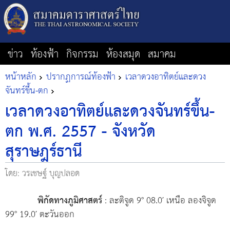
ข่าว
ท้องฟ้า
กิจกรรม
ห้องสมุด
สมาคม
หน้าหลัก
ปรากฏการณ์ท้องฟ้า
เวลาดวงอาทิตย์และดวง
จันทร์ขึ้น-ตก
เวลาดวงอาทิตย์และดวงจันทร์ขึ้น-
ตก พ.ศ. 2557 - จังหวัด
สุราษฎร์ธานี
โดย: วรเชษฐ์ บุญปลอด
พิกัดทางภูมิศาสตร์
: ละติจูด 9° 08.0′ เหนือ ลองจิจูด
99° 19.0′ ตะวันออก