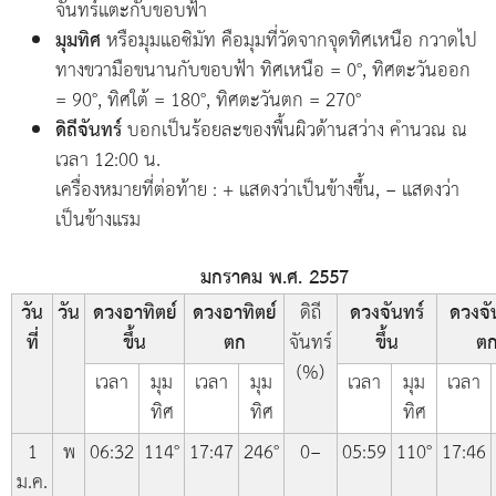
จันทร์แตะกับขอบฟ้า
มุมทิศ
หรือมุมแอซิมัท คือมุมที่วัดจากจุดทิศเหนือ กวาดไป
ทางขวามือขนานกับขอบฟ้า ทิศเหนือ = 0°, ทิศตะวันออก
= 90°, ทิศใต้ = 180°, ทิศตะวันตก = 270°
ดิถีจันทร์
บอกเป็นร้อยละของพื้นผิวด้านสว่าง คำนวณ ณ
เวลา 12:00 น.
เครื่องหมายที่ต่อท้าย : + แสดงว่าเป็นข้างขึ้น, − แสดงว่า
เป็นข้างแรม
มกราคม พ.ศ. 2557
วัน
วัน
ดวงอาทิตย์
ดวงอาทิตย์
ดิถี
ดวงจันทร์
ดวงจั
ที่
ขึ้น
ตก
จันทร์
ขึ้น
ต
(%)
เวลา
มุม
เวลา
มุม
เวลา
มุม
เวลา
ทิศ
ทิศ
ทิศ
1
พ
06:32
114°
17:47
246°
0−
05:59
110°
17:46
ม.ค.