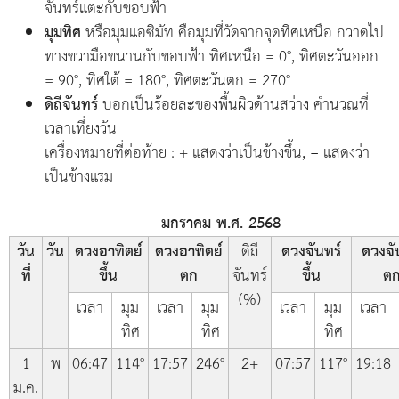
จันทร์แตะกับขอบฟ้า
มุมทิศ
หรือมุมแอซิมัท คือมุมที่วัดจากจุดทิศเหนือ กวาดไป
ทางขวามือขนานกับขอบฟ้า ทิศเหนือ = 0°, ทิศตะวันออก
= 90°, ทิศใต้ = 180°, ทิศตะวันตก = 270°
ดิถีจันทร์
บอกเป็นร้อยละของพื้นผิวด้านสว่าง คำนวณที่
เวลาเที่ยงวัน
เครื่องหมายที่ต่อท้าย : + แสดงว่าเป็นข้างขึ้น, − แสดงว่า
เป็นข้างแรม
มกราคม พ.ศ. 2568
วัน
วัน
ดวงอาทิตย์
ดวงอาทิตย์
ดิถี
ดวงจันทร์
ดวงจั
ที่
ขึ้น
ตก
จันทร์
ขึ้น
ต
(%)
เวลา
มุม
เวลา
มุม
เวลา
มุม
เวลา
ทิศ
ทิศ
ทิศ
1
พ
06:47
114°
17:57
246°
2+
07:57
117°
19:18
ม.ค.