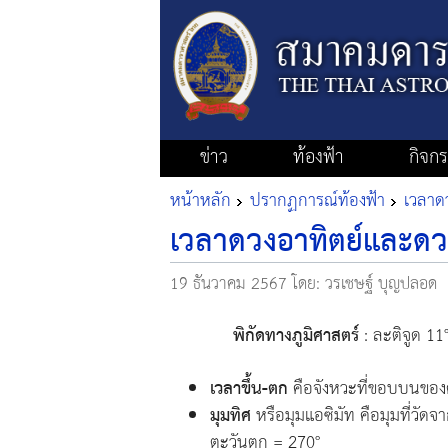
ข่าว
ท้องฟ้า
กิจก
หน้าหลัก
ปรากฏการณ์ท้องฟ้า
เวลาดว
เวลาดวงอาทิตย์และดวงจ
19 ธันวาคม 2567
โดย: วรเชษฐ์ บุญปลอด
พิกัดทางภูมิศาสตร์
: ละติจูด 11
เวลาขึ้น-ตก
คือจังหวะที่ขอบบนของ
มุมทิศ
หรือมุมแอซิมัท คือมุมที่วัด
ตะวันตก = 270°