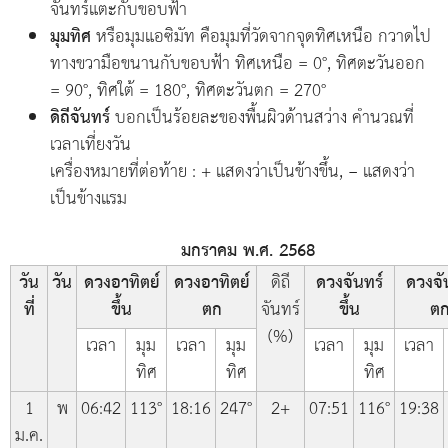
จันทร์แตะกับขอบฟ้า
มุมทิศ
หรือมุมแอซิมัท คือมุมที่วัดจากจุดทิศเหนือ กวาดไป
ทางขวามือขนานกับขอบฟ้า ทิศเหนือ = 0°, ทิศตะวันออก
= 90°, ทิศใต้ = 180°, ทิศตะวันตก = 270°
ดิถีจันทร์
บอกเป็นร้อยละของพื้นผิวด้านสว่าง คำนวณที่
เวลาเที่ยงวัน
เครื่องหมายที่ต่อท้าย : + แสดงว่าเป็นข้างขึ้น, − แสดงว่า
เป็นข้างแรม
มกราคม พ.ศ. 2568
วัน
วัน
ดวงอาทิตย์
ดวงอาทิตย์
ดิถี
ดวงจันทร์
ดวงจั
ที่
ขึ้น
ตก
จันทร์
ขึ้น
ต
(%)
เวลา
มุม
เวลา
มุม
เวลา
มุม
เวลา
ทิศ
ทิศ
ทิศ
1
พ
06:42
113°
18:16
247°
2+
07:51
116°
19:38
ม.ค.