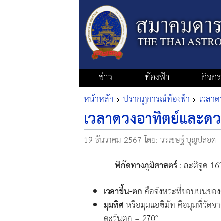
ข่าว
ท้องฟ้า
กิจก
หน้าหลัก
ปรากฏการณ์ท้องฟ้า
เวลาดว
เวลาดวงอาทิตย์และดวง
19 ธันวาคม 2567
โดย: วรเชษฐ์ บุญปลอด
พิกัดทางภูมิศาสตร์
: ละติจูด 16
เวลาขึ้น-ตก
คือจังหวะที่ขอบบนของ
มุมทิศ
หรือมุมแอซิมัท คือมุมที่วัด
ตะวันตก = 270°