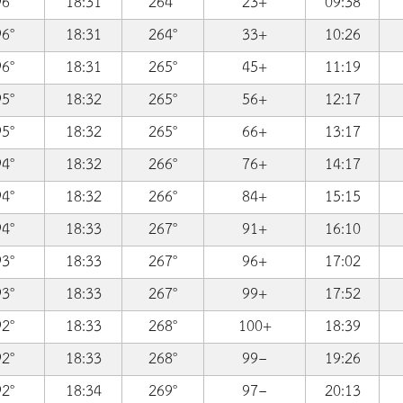
96°
18:31
264°
23+
09:38
96°
18:31
264°
33+
10:26
96°
18:31
265°
45+
11:19
95°
18:32
265°
56+
12:17
95°
18:32
265°
66+
13:17
94°
18:32
266°
76+
14:17
94°
18:32
266°
84+
15:15
94°
18:33
267°
91+
16:10
93°
18:33
267°
96+
17:02
93°
18:33
267°
99+
17:52
92°
18:33
268°
100+
18:39
92°
18:33
268°
99−
19:26
92°
18:34
269°
97−
20:13