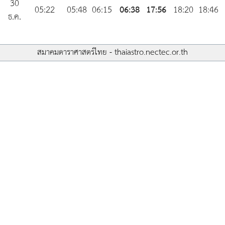
30
05:22
05:48
06:15
06:38
17:56
18:20
18:46
ธ.ค.
สมาคมดาราศาสตร์ไทย - thaiastro.nectec.or.th