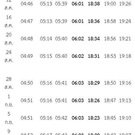
04:46
05:13
05:39
06:01
18:38
19:00
19:26
ส.ค.
16
04:47
05:13
05:39
06:01
18:36
18:58
19:24
ส.ค.
20
04:48
05:14
05:40
06:02
18:34
18:56
19:21
ส.ค.
24
04:49
05:15
05:40
06:02
18:31
18:53
19:18
ส.ค.
28
04:50
05:16
05:41
06:03
18:29
18:50
19:16
ส.ค.
1
04:51
05:16
05:41
06:03
18:26
18:47
19:13
ก.ย.
5
04:51
05:16
05:42
06:03
18:23
18:45
19:10
ก.ย.
9