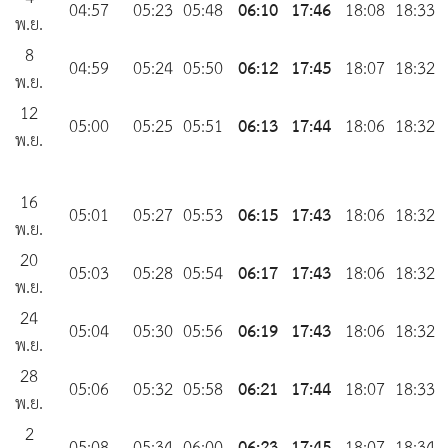
04:57
05:23
05:48
06:10
17:46
18:08
18:33
พ.ย.
8
04:59
05:24
05:50
06:12
17:45
18:07
18:32
พ.ย.
12
05:00
05:25
05:51
06:13
17:44
18:06
18:32
พ.ย.
16
05:01
05:27
05:53
06:15
17:43
18:06
18:32
พ.ย.
20
05:03
05:28
05:54
06:17
17:43
18:06
18:32
พ.ย.
24
05:04
05:30
05:56
06:19
17:43
18:06
18:32
พ.ย.
28
05:06
05:32
05:58
06:21
17:44
18:07
18:33
พ.ย.
2
05:08
05:34
06:00
06:23
17:45
18:07
18:34