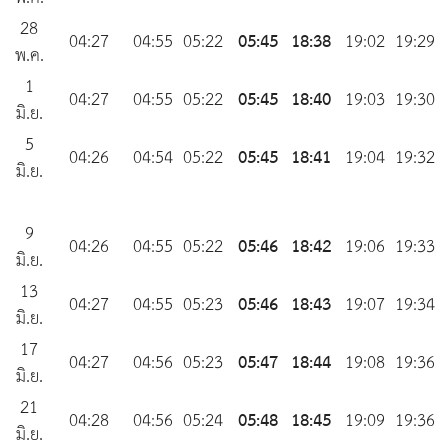
28
04:27
04:55
05:22
05:45
18:38
19:02
19:29
พ.ค.
1
04:27
04:55
05:22
05:45
18:40
19:03
19:30
มิ.ย.
5
04:26
04:54
05:22
05:45
18:41
19:04
19:32
มิ.ย.
9
04:26
04:55
05:22
05:46
18:42
19:06
19:33
มิ.ย.
13
04:27
04:55
05:23
05:46
18:43
19:07
19:34
มิ.ย.
17
04:27
04:56
05:23
05:47
18:44
19:08
19:36
มิ.ย.
21
04:28
04:56
05:24
05:48
18:45
19:09
19:36
มิ.ย.