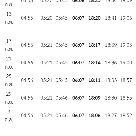
04:55
05:20
05:45
06:06
18:23
18:44
19:09
ก.ย.
13
04:55
05:20
05:45
06:07
18:20
18:41
19:06
ก.ย.
17
04:56
05:21
05:45
06:07
18:17
18:39
19:03
ก.ย.
21
04:56
05:21
05:45
06:07
18:14
18:36
19:00
ก.ย.
25
04:56
05:21
05:45
06:07
18:11
18:33
18:57
ก.ย.
29
04:56
05:21
05:46
06:07
18:09
18:30
18:55
ก.ย.
3
04:56
05:21
05:46
06:07
18:06
18:27
18:52
ต.ค.