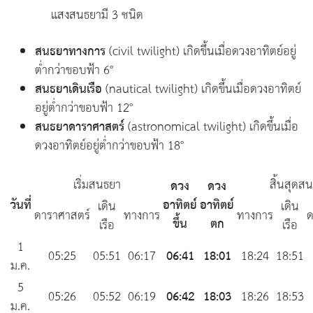
แสงสนธยามี 3 ชนิด
สนธยาทางการ
(civil twilight) เกิดขึ้นเมื่อดวงอาทิตย์อยู่
ต่ำกว่าขอบฟ้า 6°
สนธยาเดินเรือ
(nautical twilight) เกิดขึ้นเมื่อดวงอาทิตย์
อยู่ต่ำกว่าขอบฟ้า 12°
สนธยาดาราศาสตร์
(astronomical twilight) เกิดขึ้นเมื่อ
ดวงอาทิตย์อยู่ต่ำกว่าขอบฟ้า 18°
เริ่มสนธยา
สิ้นสุดส
ดวง
ดวง
วันที่
อาทิตย์
อาทิตย์
เดิน
เดิน
ดาราศาสตร์
ทางการ
ทางการ
ด
ขึ้น
ตก
เรือ
เรือ
1
05:25
05:51
06:17
06:41
18:01
18:24
18:51
ม.ค.
5
05:26
05:52
06:19
06:42
18:03
18:26
18:53
ม.ค.