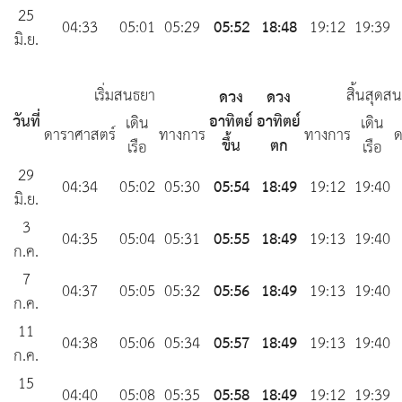
25
04:33
05:01
05:29
05:52
18:48
19:12
19:39
มิ.ย.
เริ่มสนธยา
สิ้นสุดส
ดวง
ดวง
วันที่
อาทิตย์
อาทิตย์
เดิน
เดิน
ดาราศาสตร์
ทางการ
ทางการ
ด
ขึ้น
ตก
เรือ
เรือ
29
04:34
05:02
05:30
05:54
18:49
19:12
19:40
มิ.ย.
3
04:35
05:04
05:31
05:55
18:49
19:13
19:40
ก.ค.
7
04:37
05:05
05:32
05:56
18:49
19:13
19:40
ก.ค.
11
04:38
05:06
05:34
05:57
18:49
19:13
19:40
ก.ค.
15
04:40
05:08
05:35
05:58
18:49
19:12
19:39