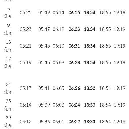
5
05:25
05:49
06:14
06:35
18:34
18:55
19:19
มี.ค.
9
05:23
05:47
06:12
06:33
18:34
18:55
19:19
มี.ค.
13
05:21
05:45
06:10
06:31
18:34
18:55
19:19
มี.ค.
17
05:19
05:43
06:08
06:28
18:34
18:55
19:19
มี.ค.
21
05:17
05:41
06:05
06:26
18:33
18:54
19:19
มี.ค.
25
05:14
05:39
06:03
06:24
18:33
18:54
19:19
มี.ค.
29
05:12
05:36
06:01
06:22
18:33
18:54
19:18
มี.ค.