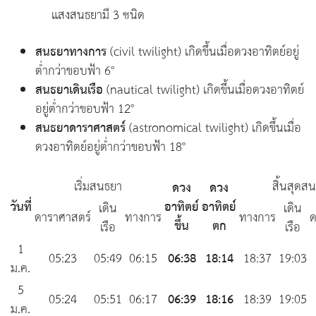
แสงสนธยามี 3 ชนิด
สนธยาทางการ
(civil twilight) เกิดขึ้นเมื่อดวงอาทิตย์อยู่
ต่ำกว่าขอบฟ้า 6°
สนธยาเดินเรือ
(nautical twilight) เกิดขึ้นเมื่อดวงอาทิตย์
อยู่ต่ำกว่าขอบฟ้า 12°
สนธยาดาราศาสตร์
(astronomical twilight) เกิดขึ้นเมื่อ
ดวงอาทิตย์อยู่ต่ำกว่าขอบฟ้า 18°
เริ่มสนธยา
สิ้นสุดส
ดวง
ดวง
วันที่
อาทิตย์
อาทิตย์
เดิน
เดิน
ดาราศาสตร์
ทางการ
ทางการ
ด
ขึ้น
ตก
เรือ
เรือ
1
05:23
05:49
06:15
06:38
18:14
18:37
19:03
ม.ค.
5
05:24
05:51
06:17
06:39
18:16
18:39
19:05
ม.ค.