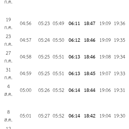
ก.ค.
19
04:56
05:23
05:49
06:11
18:47
19:09
19:36
ก.ค.
23
04:57
05:24
05:50
06:12
18:46
19:09
19:35
ก.ค.
27
04:58
05:25
05:51
06:13
18:46
19:08
19:34
ก.ค.
31
04:59
05:25
05:51
06:13
18:45
19:07
19:33
ก.ค.
4
05:00
05:26
05:52
06:14
18:44
19:06
19:31
ส.ค.
8
05:01
05:27
05:52
06:14
18:42
19:04
19:30
ส.ค.
12