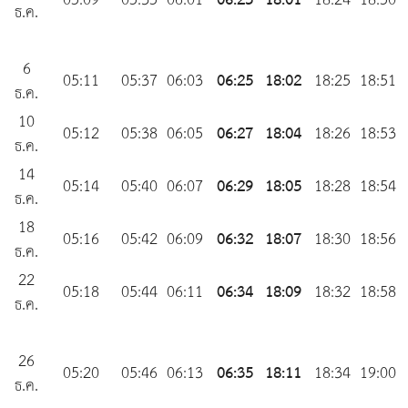
ธ.ค.
6
05:11
05:37
06:03
06:25
18:02
18:25
18:51
ธ.ค.
10
05:12
05:38
06:05
06:27
18:04
18:26
18:53
ธ.ค.
14
05:14
05:40
06:07
06:29
18:05
18:28
18:54
ธ.ค.
18
05:16
05:42
06:09
06:32
18:07
18:30
18:56
ธ.ค.
22
05:18
05:44
06:11
06:34
18:09
18:32
18:58
ธ.ค.
26
05:20
05:46
06:13
06:35
18:11
18:34
19:00
ธ.ค.