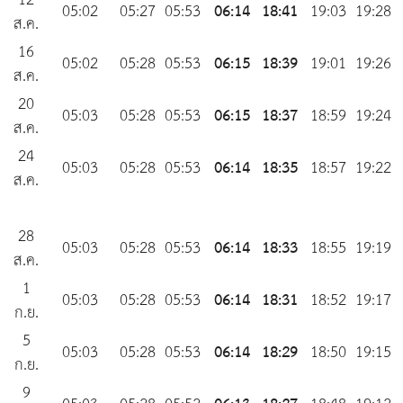
05:02
05:27
05:53
06:14
18:41
19:03
19:28
ส.ค.
16
05:02
05:28
05:53
06:15
18:39
19:01
19:26
ส.ค.
20
05:03
05:28
05:53
06:15
18:37
18:59
19:24
ส.ค.
24
05:03
05:28
05:53
06:14
18:35
18:57
19:22
ส.ค.
28
05:03
05:28
05:53
06:14
18:33
18:55
19:19
ส.ค.
1
05:03
05:28
05:53
06:14
18:31
18:52
19:17
ก.ย.
5
05:03
05:28
05:53
06:14
18:29
18:50
19:15
ก.ย.
9