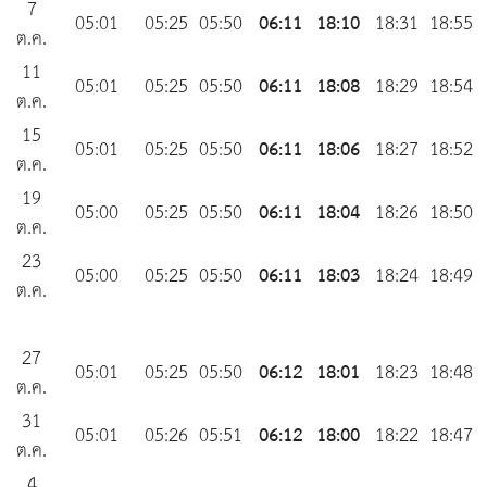
7
05:01
05:25
05:50
06:11
18:10
18:31
18:55
ต.ค.
11
05:01
05:25
05:50
06:11
18:08
18:29
18:54
ต.ค.
15
05:01
05:25
05:50
06:11
18:06
18:27
18:52
ต.ค.
19
05:00
05:25
05:50
06:11
18:04
18:26
18:50
ต.ค.
23
05:00
05:25
05:50
06:11
18:03
18:24
18:49
ต.ค.
27
05:01
05:25
05:50
06:12
18:01
18:23
18:48
ต.ค.
31
05:01
05:26
05:51
06:12
18:00
18:22
18:47
ต.ค.
4