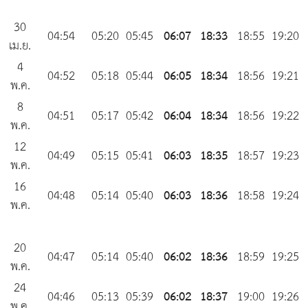
30
04:54
05:20
05:45
06:07
18:33
18:55
19:20
เม.ย.
4
04:52
05:18
05:44
06:05
18:34
18:56
19:21
พ.ค.
8
04:51
05:17
05:42
06:04
18:34
18:56
19:22
พ.ค.
12
04:49
05:15
05:41
06:03
18:35
18:57
19:23
พ.ค.
16
04:48
05:14
05:40
06:03
18:36
18:58
19:24
พ.ค.
20
04:47
05:14
05:40
06:02
18:36
18:59
19:25
พ.ค.
24
04:46
05:13
05:39
06:02
18:37
19:00
19:26
พ.ค.