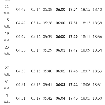
11
04:49
05:14
05:38
06:00
17:54
18:15
18:40
ต.ค.
15
04:49
05:14
05:38
06:00
17:51
18:13
18:38
ต.ค.
19
04:49
05:14
05:39
06:00
17:49
18:11
18:36
ต.ค.
23
04:50
05:14
05:39
06:01
17:47
18:09
18:34
ต.ค.
27
04:50
05:15
05:40
06:02
17:46
18:07
18:33
ต.ค.
31
04:51
05:16
05:41
06:03
17:44
18:06
18:31
ต.ค.
4
04:51
05:17
05:42
06:04
17:43
18:05
18:30
พ.ย.