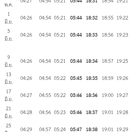
04:27
04:54
05:21
05:44
18:31
18:54
19:21
พ.ค.
1
04:26
04:54
05:21
05:44
18:32
18:55
19:22
มิ.ย.
5
04:26
04:54
05:21
05:44
18:33
18:56
19:23
มิ.ย.
9
04:26
04:54
05:21
05:44
18:34
18:57
19:25
มิ.ย.
13
04:26
04:54
05:22
05:45
18:35
18:59
19:26
มิ.ย.
17
04:27
04:55
05:22
05:46
18:36
19:00
19:27
มิ.ย.
21
04:28
04:56
05:23
05:46
18:37
19:01
19:28
มิ.ย.
25
04:29
04:57
05:24
05:47
18:38
19:01
19:29