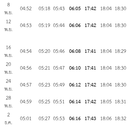
8
04:52
05:18
05:43
06:05
17:42
18:04
18:30
พ.ย.
12
04:53
05:19
05:44
06:06
17:42
18:04
18:30
พ.ย.
16
04:54
05:20
05:46
06:08
17:41
18:04
18:29
พ.ย.
20
04:56
05:21
05:47
06:10
17:41
18:04
18:30
พ.ย.
24
04:57
05:23
05:49
06:12
17:42
18:04
18:30
พ.ย.
28
04:59
05:25
05:51
06:14
17:42
18:05
18:31
พ.ย.
2
05:01
05:27
05:53
06:16
17:43
18:06
18:32
ธ.ค.