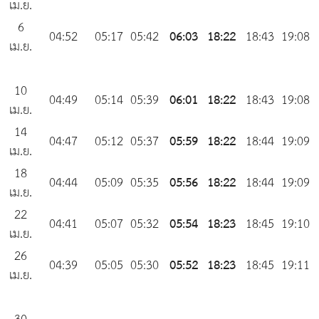
เม.ย.
6
04:52
05:17
05:42
06:03
18:22
18:43
19:08
เม.ย.
10
04:49
05:14
05:39
06:01
18:22
18:43
19:08
เม.ย.
14
04:47
05:12
05:37
05:59
18:22
18:44
19:09
เม.ย.
18
04:44
05:09
05:35
05:56
18:22
18:44
19:09
เม.ย.
22
04:41
05:07
05:32
05:54
18:23
18:45
19:10
เม.ย.
26
04:39
05:05
05:30
05:52
18:23
18:45
19:11
เม.ย.