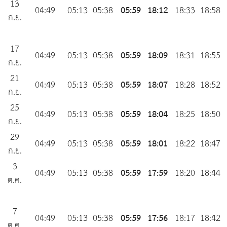
13
04:49
05:13
05:38
05:59
18:12
18:33
18:58
ก.ย.
17
04:49
05:13
05:38
05:59
18:09
18:31
18:55
ก.ย.
21
04:49
05:13
05:38
05:59
18:07
18:28
18:52
ก.ย.
25
04:49
05:13
05:38
05:59
18:04
18:25
18:50
ก.ย.
29
04:49
05:13
05:38
05:59
18:01
18:22
18:47
ก.ย.
3
04:49
05:13
05:38
05:59
17:59
18:20
18:44
ต.ค.
7
04:49
05:13
05:38
05:59
17:56
18:17
18:42
ต.ค.