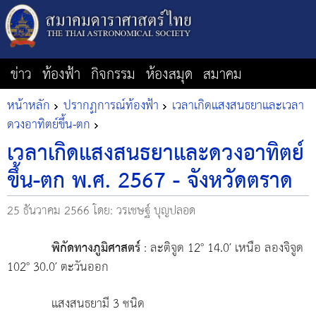
ข่าว
ท้องฟ้า
กิจกรรม
ห้องสมุด
สมาคม
หน้าหลัก
ปรากฏการณ์ท้องฟ้า
เวลาเกิดแสงสนธยาและเวลา
ดวงอาทิตย์ขึ้น-ตก
เวลาเกิดแสงสนธยาและดวงอาทิตย์
ขึ้น-ตก พ.ศ. 2567 - จังหวัดตราด
25 ธันวาคม 2566
โดย: วรเชษฐ์ บุญปลอด
พิกัดทางภูมิศาสตร์
: ละติจูด 12° 14.0′ เหนือ ลองจิจูด
102° 30.0′ ตะวันออก
แสงสนธยามี 3 ชนิด