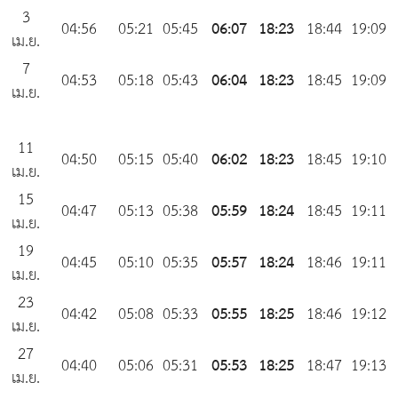
3
04:56
05:21
05:45
06:07
18:23
18:44
19:09
เม.ย.
7
04:53
05:18
05:43
06:04
18:23
18:45
19:09
เม.ย.
11
04:50
05:15
05:40
06:02
18:23
18:45
19:10
เม.ย.
15
04:47
05:13
05:38
05:59
18:24
18:45
19:11
เม.ย.
19
04:45
05:10
05:35
05:57
18:24
18:46
19:11
เม.ย.
23
04:42
05:08
05:33
05:55
18:25
18:46
19:12
เม.ย.
27
04:40
05:06
05:31
05:53
18:25
18:47
19:13
เม.ย.