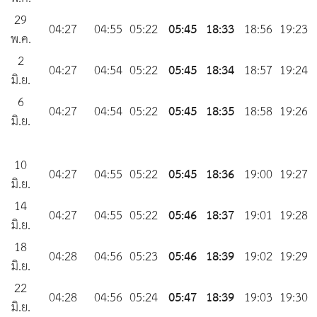
29
04:27
04:55
05:22
05:45
18:33
18:56
19:23
พ.ค.
2
04:27
04:54
05:22
05:45
18:34
18:57
19:24
มิ.ย.
6
04:27
04:54
05:22
05:45
18:35
18:58
19:26
มิ.ย.
10
04:27
04:55
05:22
05:45
18:36
19:00
19:27
มิ.ย.
14
04:27
04:55
05:22
05:46
18:37
19:01
19:28
มิ.ย.
18
04:28
04:56
05:23
05:46
18:39
19:02
19:29
มิ.ย.
22
04:28
04:56
05:24
05:47
18:39
19:03
19:30
มิ.ย.