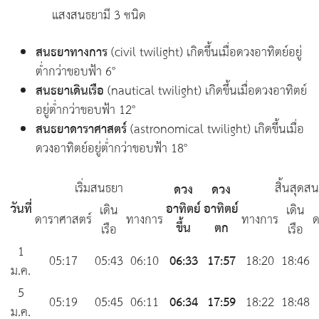
แสงสนธยามี 3 ชนิด
สนธยาทางการ
(civil twilight) เกิดขึ้นเมื่อดวงอาทิตย์อยู่
ต่ำกว่าขอบฟ้า 6°
สนธยาเดินเรือ
(nautical twilight) เกิดขึ้นเมื่อดวงอาทิตย์
อยู่ต่ำกว่าขอบฟ้า 12°
สนธยาดาราศาสตร์
(astronomical twilight) เกิดขึ้นเมื่อ
ดวงอาทิตย์อยู่ต่ำกว่าขอบฟ้า 18°
เริ่มสนธยา
สิ้นสุดส
ดวง
ดวง
วันที่
อาทิตย์
อาทิตย์
เดิน
เดิน
ดาราศาสตร์
ทางการ
ทางการ
ด
ขึ้น
ตก
เรือ
เรือ
1
05:17
05:43
06:10
06:33
17:57
18:20
18:46
ม.ค.
5
05:19
05:45
06:11
06:34
17:59
18:22
18:48
ม.ค.