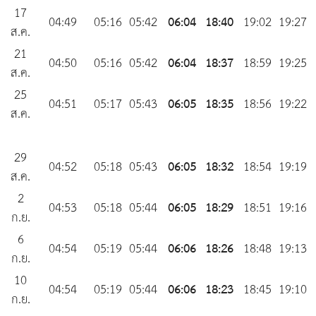
17
04:49
05:16
05:42
06:04
18:40
19:02
19:27
ส.ค.
21
04:50
05:16
05:42
06:04
18:37
18:59
19:25
ส.ค.
25
04:51
05:17
05:43
06:05
18:35
18:56
19:22
ส.ค.
29
04:52
05:18
05:43
06:05
18:32
18:54
19:19
ส.ค.
2
04:53
05:18
05:44
06:05
18:29
18:51
19:16
ก.ย.
6
04:54
05:19
05:44
06:06
18:26
18:48
19:13
ก.ย.
10
04:54
05:19
05:44
06:06
18:23
18:45
19:10
ก.ย.