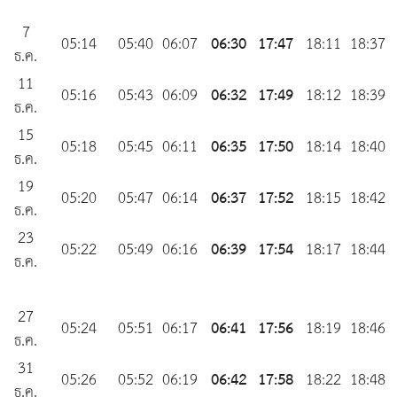
7
05:14
05:40
06:07
06:30
17:47
18:11
18:37
ธ.ค.
11
05:16
05:43
06:09
06:32
17:49
18:12
18:39
ธ.ค.
15
05:18
05:45
06:11
06:35
17:50
18:14
18:40
ธ.ค.
19
05:20
05:47
06:14
06:37
17:52
18:15
18:42
ธ.ค.
23
05:22
05:49
06:16
06:39
17:54
18:17
18:44
ธ.ค.
27
05:24
05:51
06:17
06:41
17:56
18:19
18:46
ธ.ค.
31
05:26
05:52
06:19
06:42
17:58
18:22
18:48
ธ.ค.