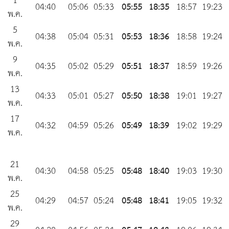
1
04:40
05:06
05:33
05:55
18:35
18:57
19:23
พ.ค.
5
04:38
05:04
05:31
05:53
18:36
18:58
19:24
พ.ค.
9
04:35
05:02
05:29
05:51
18:37
18:59
19:26
พ.ค.
13
04:33
05:01
05:27
05:50
18:38
19:01
19:27
พ.ค.
17
04:32
04:59
05:26
05:49
18:39
19:02
19:29
พ.ค.
21
04:30
04:58
05:25
05:48
18:40
19:03
19:30
พ.ค.
25
04:29
04:57
05:24
05:48
18:41
19:05
19:32
พ.ค.
29