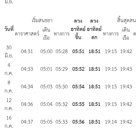
มิ.ย.
เริ่มสนธยา
สิ้นสุดส
ดวง
ดวง
วันที่
อาทิตย์
อาทิตย์
เดิน
เดิน
ดาราศาสตร์
ทางการ
ทางการ
ด
ขึ้น
ตก
เรือ
เรือ
30
04:31
05:00
05:28
05:51
18:51
19:15
19:42
มิ.ย.
4
04:33
05:01
05:29
05:52
18:51
19:15
19:43
ก.ค.
8
04:34
05:03
05:30
05:54
18:51
19:15
19:43
ก.ค.
12
04:36
05:04
05:32
05:55
18:51
19:15
19:42
ก.ค.
16
04:37
05:05
05:33
05:56
18:51
19:14
19:42
ก.ค.