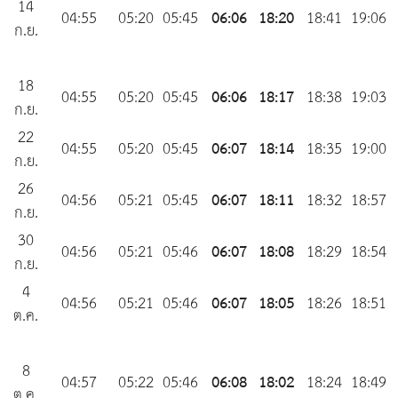
14
04:55
05:20
05:45
06:06
18:20
18:41
19:06
ก.ย.
18
04:55
05:20
05:45
06:06
18:17
18:38
19:03
ก.ย.
22
04:55
05:20
05:45
06:07
18:14
18:35
19:00
ก.ย.
26
04:56
05:21
05:45
06:07
18:11
18:32
18:57
ก.ย.
30
04:56
05:21
05:46
06:07
18:08
18:29
18:54
ก.ย.
4
04:56
05:21
05:46
06:07
18:05
18:26
18:51
ต.ค.
8
04:57
05:22
05:46
06:08
18:02
18:24
18:49
ต.ค.