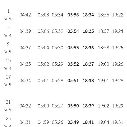
1
04:42
05:08
05:34
05:56
18:34
18:56
19:22
พ.ค.
5
04:39
05:06
05:32
05:54
18:35
18:57
19:24
พ.ค.
9
04:37
05:04
05:30
05:53
18:36
18:58
19:25
พ.ค.
13
04:35
05:02
05:29
05:52
18:37
19:00
19:26
พ.ค.
17
04:34
05:01
05:28
05:51
18:38
19:01
19:28
พ.ค.
21
04:32
05:00
05:27
05:50
18:39
19:02
19:29
พ.ค.
25
04:31
04:59
05:26
05:49
18:41
19:04
19:31
พ.ค.