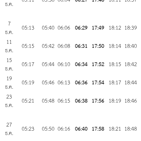
ธ.ค.
7
05:13
05:40
06:06
06:29
17:49
18:12
18:39
ธ.ค.
11
05:15
05:42
06:08
06:31
17:50
18:14
18:40
ธ.ค.
15
05:17
05:44
06:10
06:34
17:52
18:15
18:42
ธ.ค.
19
05:19
05:46
06:13
06:36
17:54
18:17
18:44
ธ.ค.
23
05:21
05:48
06:15
06:38
17:56
18:19
18:46
ธ.ค.
27
05:23
05:50
06:16
06:40
17:58
18:21
18:48
ธ.ค.