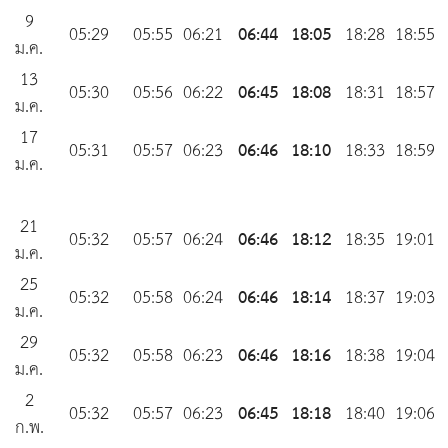
9
05:29
05:55
06:21
06:44
18:05
18:28
18:55
ม.ค.
13
05:30
05:56
06:22
06:45
18:08
18:31
18:57
ม.ค.
17
05:31
05:57
06:23
06:46
18:10
18:33
18:59
ม.ค.
21
05:32
05:57
06:24
06:46
18:12
18:35
19:01
ม.ค.
25
05:32
05:58
06:24
06:46
18:14
18:37
19:03
ม.ค.
29
05:32
05:58
06:23
06:46
18:16
18:38
19:04
ม.ค.
2
05:32
05:57
06:23
06:45
18:18
18:40
19:06
ก.พ.