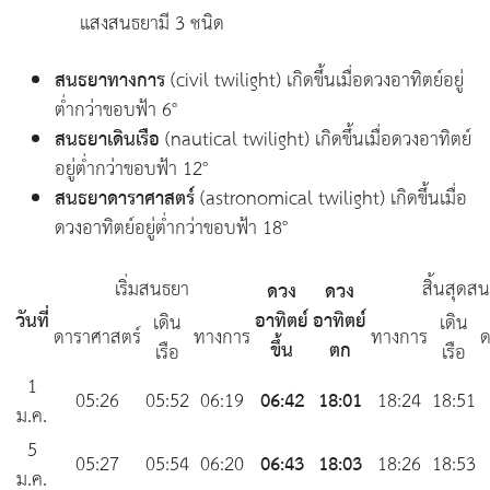
แสงสนธยามี 3 ชนิด
สนธยาทางการ
(civil twilight) เกิดขึ้นเมื่อดวงอาทิตย์อยู่
ต่ำกว่าขอบฟ้า 6°
สนธยาเดินเรือ
(nautical twilight) เกิดขึ้นเมื่อดวงอาทิตย์
อยู่ต่ำกว่าขอบฟ้า 12°
สนธยาดาราศาสตร์
(astronomical twilight) เกิดขึ้นเมื่อ
ดวงอาทิตย์อยู่ต่ำกว่าขอบฟ้า 18°
เริ่มสนธยา
สิ้นสุดส
ดวง
ดวง
วันที่
อาทิตย์
อาทิตย์
เดิน
เดิน
ดาราศาสตร์
ทางการ
ทางการ
ด
ขึ้น
ตก
เรือ
เรือ
1
05:26
05:52
06:19
06:42
18:01
18:24
18:51
ม.ค.
5
05:27
05:54
06:20
06:43
18:03
18:26
18:53
ม.ค.