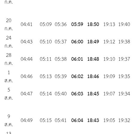
ก.ค.
20
04:41
05:09
05:36
05:59
18:50
19:13
19:40
ก.ค.
24
04:43
05:10
05:37
06:00
18:49
19:12
19:38
ก.ค.
28
04:44
05:11
05:38
06:01
18:48
19:10
19:37
ก.ค.
1
04:46
05:13
05:39
06:02
18:46
19:09
19:35
ส.ค.
5
04:47
05:14
05:40
06:03
18:45
19:07
19:34
ส.ค.
9
04:49
05:15
05:41
06:04
18:43
19:05
19:32
ส.ค.
13