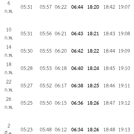
6
05:31
05:57
06:22
06:44
18:20
18:42
19:07
ก.พ.
10
05:31
05:56
06:21
06:43
18:21
18:43
19:08
ก.พ.
14
05:30
05:55
06:20
06:42
18:22
18:44
19:09
ก.พ.
18
05:28
05:53
06:18
06:40
18:24
18:45
19:10
ก.พ.
22
05:27
05:52
06:17
06:38
18:25
18:46
19:11
ก.พ.
26
05:25
05:50
06:15
06:36
18:26
18:47
19:12
ก.พ.
2
05:23
05:48
06:12
06:34
18:26
18:48
19:13
มี.ค.