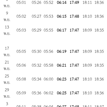
05:01
05:26
05:52
06:14
17:49
18:11
18:36
พ.ย.
9
05:02
05:27
05:53
06:15
17:48
18:10
18:36
พ.ย.
13
05:03
05:29
05:55
06:17
17:47
18:09
18:35
พ.ย.
17
05:05
05:30
05:56
06:19
17:47
18:09
18:35
พ.ย.
21
05:06
05:32
05:58
06:21
17:47
18:09
18:35
พ.ย.
25
05:08
05:34
06:00
06:23
17:47
18:10
18:36
พ.ย.
29
05:09
05:36
06:02
06:25
17:47
18:10
18:36
พ.ย.
3
05:11
05:38
06:04
06:27
17:48
18:11
18:37