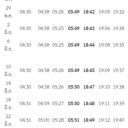
29
04:30
04:58
05:26
05:49
18:42
19:05
19:32
พ.ค.
2
04:30
04:58
05:25
05:49
18:43
19:06
19:34
มิ.ย.
6
04:30
04:58
05:25
05:49
18:44
19:08
19:35
มิ.ย.
10
04:30
04:58
05:26
05:49
18:45
19:09
19:37
มิ.ย.
14
04:30
04:58
05:26
05:50
18:47
19:10
19:38
มิ.ย.
18
04:31
04:59
05:27
05:50
18:48
19:11
19:39
มิ.ย.
22
04:31
05:00
05:28
05:51
18:49
19:12
19:40
มิ.ย.