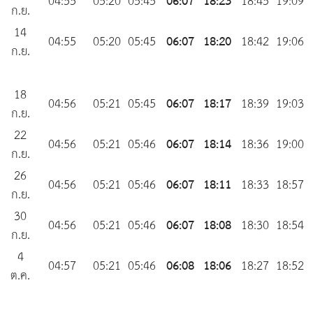
04:55
05:20
05:45
06:07
18:23
18:45
19:09
ก.ย.
14
04:55
05:20
05:45
06:07
18:20
18:42
19:06
ก.ย.
18
04:56
05:21
05:45
06:07
18:17
18:39
19:03
ก.ย.
22
04:56
05:21
05:46
06:07
18:14
18:36
19:00
ก.ย.
26
04:56
05:21
05:46
06:07
18:11
18:33
18:57
ก.ย.
30
04:56
05:21
05:46
06:07
18:08
18:30
18:54
ก.ย.
4
04:57
05:21
05:46
06:08
18:06
18:27
18:52
ต.ค.