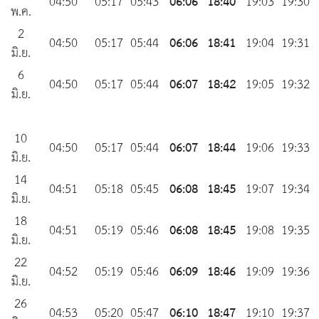
04:50
05:17
05:43
06:06
18:40
19:03
19:30
พ.ค.
2
04:50
05:17
05:44
06:06
18:41
19:04
19:31
มิ.ย.
6
04:50
05:17
05:44
06:07
18:42
19:05
19:32
มิ.ย.
10
04:50
05:17
05:44
06:07
18:44
19:06
19:33
มิ.ย.
14
04:51
05:18
05:45
06:08
18:45
19:07
19:34
มิ.ย.
18
04:51
05:19
05:46
06:08
18:45
19:08
19:35
มิ.ย.
22
04:52
05:19
05:46
06:09
18:46
19:09
19:36
มิ.ย.
26
04:53
05:20
05:47
06:10
18:47
19:10
19:37