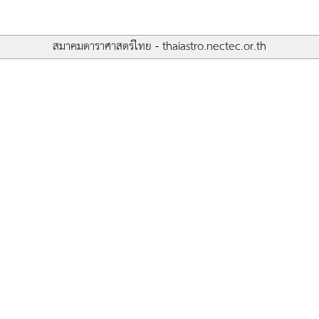
สมาคมดาราศาสตร์ไทย - thaiastro.nectec.or.th