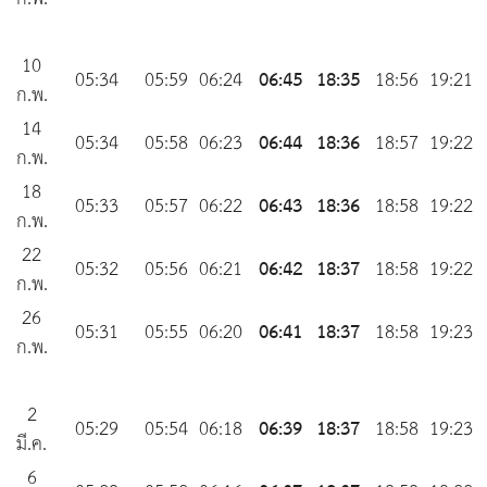
10
05:34
05:59
06:24
06:45
18:35
18:56
19:21
ก.พ.
14
05:34
05:58
06:23
06:44
18:36
18:57
19:22
ก.พ.
18
05:33
05:57
06:22
06:43
18:36
18:58
19:22
ก.พ.
22
05:32
05:56
06:21
06:42
18:37
18:58
19:22
ก.พ.
26
05:31
05:55
06:20
06:41
18:37
18:58
19:23
ก.พ.
2
05:29
05:54
06:18
06:39
18:37
18:58
19:23
มี.ค.
6