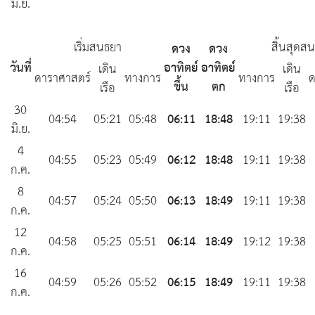
มิ.ย.
เริ่มสนธยา
สิ้นสุดส
ดวง
ดวง
วันที่
อาทิตย์
อาทิตย์
เดิน
เดิน
ดาราศาสตร์
ทางการ
ทางการ
ด
ขึ้น
ตก
เรือ
เรือ
30
04:54
05:21
05:48
06:11
18:48
19:11
19:38
มิ.ย.
4
04:55
05:23
05:49
06:12
18:48
19:11
19:38
ก.ค.
8
04:57
05:24
05:50
06:13
18:49
19:11
19:38
ก.ค.
12
04:58
05:25
05:51
06:14
18:49
19:12
19:38
ก.ค.
16
04:59
05:26
05:52
06:15
18:49
19:11
19:38
ก.ค.