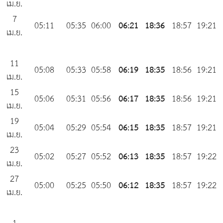
เม.ย.
7
05:11
05:35
06:00
06:21
18:36
18:57
19:21
เม.ย.
11
05:08
05:33
05:58
06:19
18:35
18:56
19:21
เม.ย.
15
05:06
05:31
05:56
06:17
18:35
18:56
19:21
เม.ย.
19
05:04
05:29
05:54
06:15
18:35
18:57
19:21
เม.ย.
23
05:02
05:27
05:52
06:13
18:35
18:57
19:22
เม.ย.
27
05:00
05:25
05:50
06:12
18:35
18:57
19:22
เม.ย.