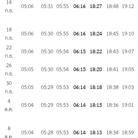
14
05:06
05:31
05:55
06:16
18:27
18:48
19:12
ก.ย.
18
05:06
05:30
05:55
06:16
18:24
18:45
19:10
ก.ย.
22
05:06
05:30
05:54
06:15
18:22
18:43
19:07
ก.ย.
26
05:05
05:30
05:54
06:15
18:20
18:41
19:05
ก.ย.
30
05:05
05:29
05:53
06:14
18:18
18:38
19:03
ก.ย.
4
05:04
05:29
05:53
06:14
18:15
18:36
19:01
ต.ค.
8
05:04
05:28
05:53
06:14
18:13
18:34
18:59
ต.ค.