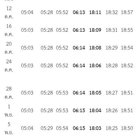
12
05:04
05:28
05:52
06:13
18:11
18:32
18:57
ต.ค.
16
05:03
05:28
05:52
06:13
18:09
18:31
18:55
ต.ค.
20
05:03
05:28
05:52
06:14
18:08
18:29
18:54
ต.ค.
24
05:03
05:28
05:52
06:14
18:06
18:28
18:52
ต.ค.
28
05:03
05:28
05:53
06:14
18:05
18:27
18:51
ต.ค.
1
05:03
05:28
05:53
06:15
18:04
18:26
18:51
พ.ย.
5
05:04
05:29
05:54
06:15
18:03
18:25
18:50
พ.ย.