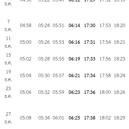
ธ.ค.
7
04:58
05:24
05:51
06:14
17:30
17:53
18:20
ธ.ค.
11
05:00
05:26
05:53
06:16
17:31
17:54
18:21
ธ.ค.
15
05:02
05:28
05:55
06:19
17:33
17:56
18:23
ธ.ค.
19
05:04
05:30
05:57
06:21
17:34
17:58
18:24
ธ.ค.
23
05:06
05:32
05:59
06:23
17:36
18:00
18:26
ธ.ค.
27
05:08
05:34
06:01
06:25
17:38
18:02
18:29
ธ.ค.