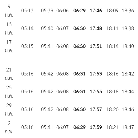
9
05:13
05:39
06:06
06:29
17:46
18:09
18:36
ม.ค.
13
05:14
05:40
06:07
06:30
17:48
18:11
18:38
ม.ค.
17
05:15
05:41
06:08
06:30
17:51
18:14
18:40
ม.ค.
21
05:16
05:42
06:08
06:31
17:53
18:16
18:42
ม.ค.
25
05:16
05:42
06:08
06:31
17:55
18:18
18:44
ม.ค.
29
05:16
05:42
06:08
06:30
17:57
18:20
18:46
ม.ค.
2
05:16
05:41
06:07
06:29
17:59
18:21
18:47
ก.พ.