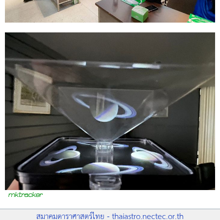
สมาคมดาราศาสตร์ไทย - thaiastro.nectec.or.th