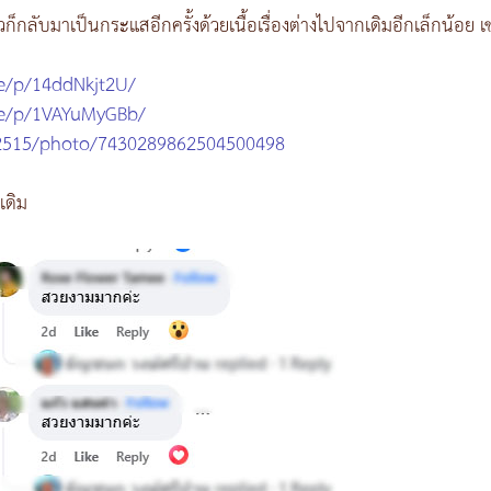
กลับมาเป็นกระแสอีกครั้งด้วยเนื้อเรื่องต่างไปจากเดิมอีกเล็กน้อย เ
e/p/14ddNkjt2U/
re/p/1VAYuMyGBb/
2515/photo/7430289862504500498
เดิม