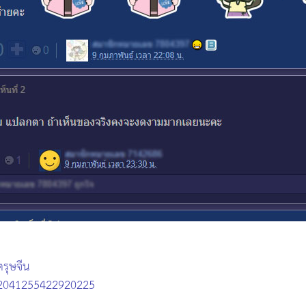
ตรุษจีน
/2041255422920225