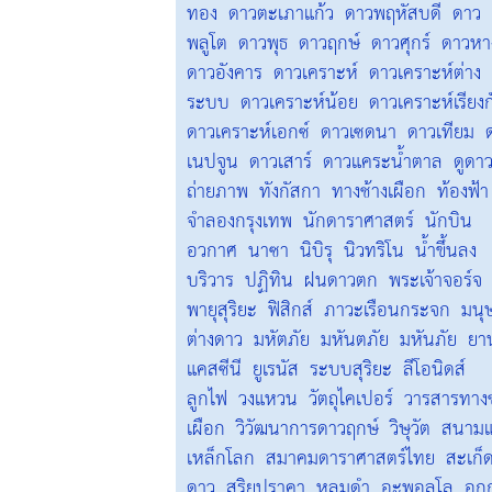
ทอง
ดาวตะเภาแก้ว
ดาวพฤหัสบดี
ดาว
พลูโต
ดาวพุธ
ดาวฤกษ์
ดาวศุกร์
ดาวหา
ดาวอังคาร
ดาวเคราะห์
ดาวเคราะห์ต่าง
ระบบ
ดาวเคราะห์น้อย
ดาวเคราะห์เรียงก
ดาวเคราะห์เอกซ์
ดาวเซดนา
ดาวเทียม
เนปจูน
ดาวเสาร์
ดาวแคระน้ำตาล
ดูดา
ถ่ายภาพ
ทังกัสกา
ทางช้างเผือก
ท้องฟ้า
จำลองกรุงเทพ
นักดาราศาสตร์
นักบิน
อวกาศ
นาซา
นิบิรุ
นิวทริโน
น้ำขึ้นลง
บริวาร
ปฏิทิน
ฝนดาวตก
พระเจ้าจอร์จ
พายุสุริยะ
ฟิสิกส์
ภาวะเรือนกระจก
มนุษ
ต่างดาว
มหัตภัย
มหันตภัย
มหันภัย
ยา
แคสซีนี
ยูเรนัส
ระบบสุริยะ
ลีโอนิดส์
ลูกไฟ
วงแหวน
วัตถุไคเปอร์
วารสารทางช
เผือก
วิวัฒนาการดาวฤกษ์
วิษุวัต
สนามแ
เหล็กโลก
สมาคมดาราศาสตร์ไทย
สะเก็
ดาว
สุริยุปราคา
หลุมดำ
อะพอลโล
อุก