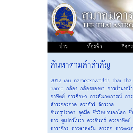
ข่าว
ท้องฟ้า
กิจก
ค้นหาตามคำสำคัญ
2012
iau
nameexoworlds
thai
thai
name
กล้อง
กล้องสองตา
การผ่านหน้
อาทิตย์
การศึกษา
การสังเกตการณ์
การ
สำรวจอวกาศ
ควาอัวร์
จักรวาล
จันทรุปราคา
จุดมืด
ชีววิทยานอกโลก
ชื
ดาว
ซูเปอร์โนวา
ดวงจันทร์
ดวงอาทิตย์
ดาราจักร
ดาวชาละวัน
ดาวตก
ดาวตะเ