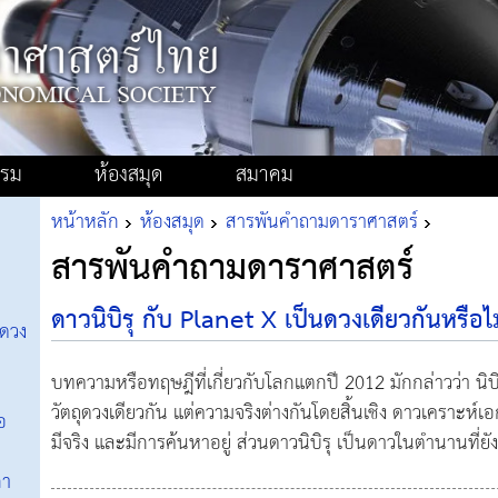
รรม
ห้องสมุด
สมาคม
หน้าหลัก
ห้องสมุด
สารพันคำถามดาราศาสตร์
สารพันคำถามดาราศาสตร์
ดาวนิบิรุ กับ Planet X เป็นดวงเดียวกันหรือไม
าดวง
บทความหรือทฤษฎีที่เกี่ยวกับโลกแตกปี 2012 มักกล่าวว่า นิบ
วัตถุดวงเดียวกัน แต่ความจริงต่างกันโดยสิ้นเชิง ดาวเคราะห์เอก
่อ
มีจริง และมีการค้นหาอยู่ ส่วนดาวนิบิรุ เป็นดาวในตำนานที่ยัง
ภา