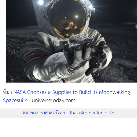
ที่มา
NASA Chooses a Supplier to Build its Moonwalking
Spacesuits
- universetoday.com
สมาคมดาราศาสตร์ไทย - thaiastro.nectec.or.th