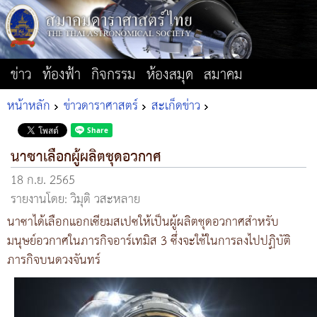
ข่าว
ท้องฟ้า
กิจกรรม
ห้องสมุด
สมาคม
หน้าหลัก
ข่าวดาราศาสตร์
สะเก็ดข่าว
นาซาเลือกผู้ผลิตชุดอวกาศ
18 ก.ย. 2565
รายงานโดย: วิมุติ วสะหลาย
นาซาได้เลือกแอกเซียมสเปซให้เป็นผู้ผลิตชุดอวกาศสำหรับ
มนุษย์อวกาศในภารกิจอาร์เทมิส 3 ซึ่งจะใช้ในการลงไปปฏิบัติ
ภารกิจบนดวงจันทร์