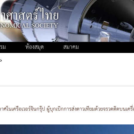
รรม
ห้องสมุด
สมาคม
วกาศในเครือเวอร์จินกรุ๊ป ผู้บุกเบิกการส่งดาวเทียมด้วยจรวดติดบนเค