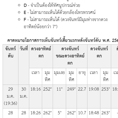
D
- จำเป็นต้องใช้ทัศนูปกรณ์ช่วย
E
- ไม่สามารถเห็นได้ด้วยกล้องโทรทรรศน์
F
- ไม่สามารถเห็นได้ (ดวงจันทร์มีมุมห่างจากดวง
อาทิตย์น้อยกว่า 7°)
คาดหมายโอกาสการเห็นจันทร์เสี้ยวแรกหลังจันทร์ดับ พ.ศ. 256
จันทร์
วันที่
ดวงอาทิตย์
ดวงจันทร์
ดวงจันทร์
ส
ดับ
ตก
ขณะดวงอาทิตย์
ตก
ตก
เวลา
มุม
มุมเงย
มุม
อายุ
เวลา
มุม
เว
ทิศ
ทิศ
ทิศ
29
30
18:16
252°
11°
249°
22.7
19:08
253°
18
ม.ค.
ม.ค.
(19:36)
28
28
18:26
262°
5°
262°
10.7
18:48
263°