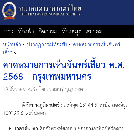
ข่าว
ท้องฟ้า
กิจกรรม
ห้องสมุด
สมาคม
หน้าหลัก
ปรากฏการณ์ท้องฟ้า
คาดหมายการเห็นจันทร์
เสี้ยว
คาดหมายการเห็นจันทร์เสี้ยว พ.ศ.
2568 - กรุงเทพมหานคร
19 ธันวาคม 2567
โดย: วรเชษฐ์ บุญปลอด
พิกัดทางภูมิศาสตร์
: ละติจูด 13° 44.5′ เหนือ ลองจิจูด
100° 29.6′ ตะวันออก
เวลาขึ้น-ตก
คือจังหวะที่ขอบบนของดวงอาทิตย์หรือดวง