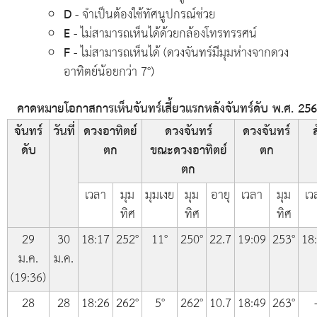
D
- จำเป็นต้องใช้ทัศนูปกรณ์ช่วย
E
- ไม่สามารถเห็นได้ด้วยกล้องโทรทรรศน์
F
- ไม่สามารถเห็นได้ (ดวงจันทร์มีมุมห่างจากดวง
อาทิตย์น้อยกว่า 7°)
คาดหมายโอกาสการเห็นจันทร์เสี้ยวแรกหลังจันทร์ดับ พ.ศ. 25
จันทร์
วันที่
ดวงอาทิตย์
ดวงจันทร์
ดวงจันทร์
ส
ดับ
ตก
ขณะดวงอาทิตย์
ตก
ตก
เวลา
มุม
มุมเงย
มุม
อายุ
เวลา
มุม
เว
ทิศ
ทิศ
ทิศ
29
30
18:17
252°
11°
250°
22.7
19:09
253°
18
ม.ค.
ม.ค.
(19:36)
28
28
18:26
262°
5°
262°
10.7
18:49
263°