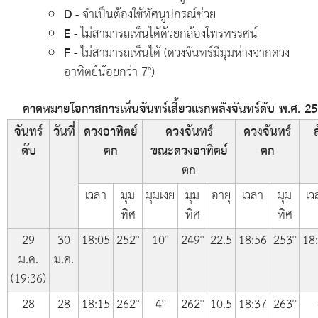
D
- จำเป็นต้องใช้ทัศนูปกรณ์ช่วย
E
- ไม่สามารถเห็นได้ด้วยกล้องโทรทรรศน์
F
- ไม่สามารถเห็นได้ (ดวงจันทร์มีมุมห่างจากดวง
อาทิตย์น้อยกว่า 7°)
คาดหมายโอกาสการเห็นจันทร์เสี้ยวแรกหลังจันทร์ดับ พ.ศ. 2568
จันทร์
วันที่
ดวงอาทิตย์
ดวงจันทร์
ดวงจันทร์
ส
ดับ
ตก
ขณะดวงอาทิตย์
ตก
ตก
เวลา
มุม
มุมเงย
มุม
อายุ
เวลา
มุม
เว
ทิศ
ทิศ
ทิศ
29
30
18:05
252°
10°
249°
22.5
18:56
253°
18
ม.ค.
ม.ค.
(19:36)
28
28
18:15
262°
4°
262°
10.5
18:37
263°