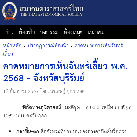
ข่าว
ท้องฟ้า
กิจกรรม
ห้องสมุด
สมาคม
หน้าหลัก
ปรากฏการณ์ท้องฟ้า
คาดหมายการเห็นจันทร์
เสี้ยว
คาดหมายการเห็นจันทร์เสี้ยว พ.ศ.
2568 - จังหวัดบุรีรัมย์
19 ธันวาคม 2567
โดย: วรเชษฐ์ บุญปลอด
พิกัดทางภูมิศาสตร์
: ละติจูด 15° 00.0′ เหนือ ลองจิจูด
103° 07.0′ ตะวันออก
เวลาขึ้น-ตก
คือจังหวะที่ขอบบนของดวงอาทิตย์หรือดวง