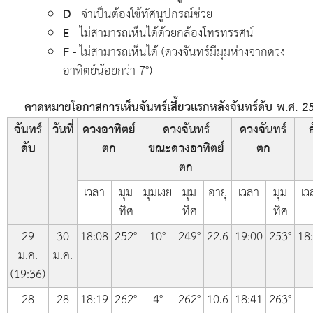
D
- จำเป็นต้องใช้ทัศนูปกรณ์ช่วย
E
- ไม่สามารถเห็นได้ด้วยกล้องโทรทรรศน์
F
- ไม่สามารถเห็นได้ (ดวงจันทร์มีมุมห่างจากดวง
อาทิตย์น้อยกว่า 7°)
คาดหมายโอกาสการเห็นจันทร์เสี้ยวแรกหลังจันทร์ดับ พ.ศ. 256
จันทร์
วันที่
ดวงอาทิตย์
ดวงจันทร์
ดวงจันทร์
ส
ดับ
ตก
ขณะดวงอาทิตย์
ตก
ตก
เวลา
มุม
มุมเงย
มุม
อายุ
เวลา
มุม
เว
ทิศ
ทิศ
ทิศ
29
30
18:08
252°
10°
249°
22.6
19:00
253°
18
ม.ค.
ม.ค.
(19:36)
28
28
18:19
262°
4°
262°
10.6
18:41
263°