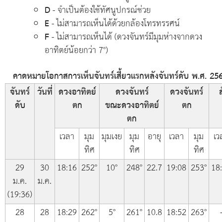
D
- จำเป็นต้องใช้ทัศนูปกรณ์ช่วย
E
- ไม่สามารถเห็นได้ด้วยกล้องโทรทรรศน์
F
- ไม่สามารถเห็นได้ (ดวงจันทร์มีมุมห่างจากดวง
อาทิตย์น้อยกว่า 7°)
คาดหมายโอกาสการเห็นจันทร์เสี้ยวแรกหลังจันทร์ดับ พ.ศ. 2568
จันทร์
วันที่
ดวงอาทิตย์
ดวงจันทร์
ดวงจันทร์
ส
ดับ
ตก
ขณะดวงอาทิตย์
ตก
ตก
เวลา
มุม
มุมเงย
มุม
อายุ
เวลา
มุม
เว
ทิศ
ทิศ
ทิศ
29
30
18:16
252°
10°
248°
22.7
19:08
253°
18
ม.ค.
ม.ค.
(19:36)
28
28
18:29
262°
5°
261°
10.8
18:52
263°