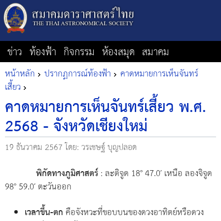
ข่าว
ท้องฟ้า
กิจกรรม
ห้องสมุด
สมาคม
หน้าหลัก
ปรากฏการณ์ท้องฟ้า
คาดหมายการเห็นจันทร์
เสี้ยว
คาดหมายการเห็นจันทร์เสี้ยว พ.ศ.
2568 - จังหวัดเชียงใหม่
19 ธันวาคม 2567
โดย: วรเชษฐ์ บุญปลอด
พิกัดทางภูมิศาสตร์
: ละติจูด 18° 47.0′ เหนือ ลองจิจูด
98° 59.0′ ตะวันออก
เวลาขึ้น-ตก
คือจังหวะที่ขอบบนของดวงอาทิตย์หรือดวง