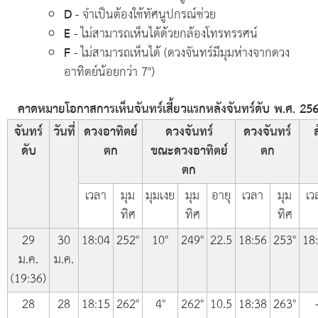
D
- จำเป็นต้องใช้ทัศนูปกรณ์ช่วย
E
- ไม่สามารถเห็นได้ด้วยกล้องโทรทรรศน์
F
- ไม่สามารถเห็นได้ (ดวงจันทร์มีมุมห่างจากดวง
อาทิตย์น้อยกว่า 7°)
คาดหมายโอกาสการเห็นจันทร์เสี้ยวแรกหลังจันทร์ดับ พ.ศ. 25
จันทร์
วันที่
ดวงอาทิตย์
ดวงจันทร์
ดวงจันทร์
ส
ดับ
ตก
ขณะดวงอาทิตย์
ตก
ตก
เวลา
มุม
มุมเงย
มุม
อายุ
เวลา
มุม
เว
ทิศ
ทิศ
ทิศ
29
30
18:04
252°
10°
249°
22.5
18:56
253°
18
ม.ค.
ม.ค.
(19:36)
28
28
18:15
262°
4°
262°
10.5
18:38
263°