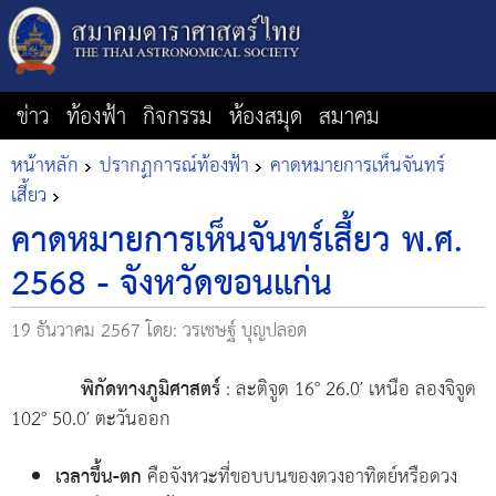
ข่าว
ท้องฟ้า
กิจกรรม
ห้องสมุด
สมาคม
หน้าหลัก
ปรากฏการณ์ท้องฟ้า
คาดหมายการเห็นจันทร์
เสี้ยว
คาดหมายการเห็นจันทร์เสี้ยว พ.ศ.
2568 - จังหวัดขอนแก่น
19 ธันวาคม 2567
โดย: วรเชษฐ์ บุญปลอด
พิกัดทางภูมิศาสตร์
: ละติจูด 16° 26.0′ เหนือ ลองจิจูด
102° 50.0′ ตะวันออก
เวลาขึ้น-ตก
คือจังหวะที่ขอบบนของดวงอาทิตย์หรือดวง