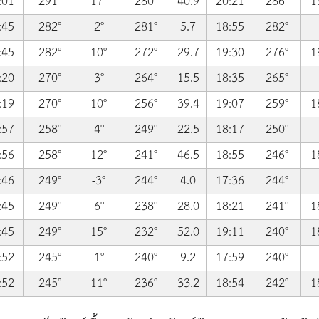
:01
291°
17°
280°
40.9
20:21
286°
1
:45
282°
2°
281°
5.7
18:55
282°
:45
282°
10°
272°
29.7
19:30
276°
1
:20
270°
3°
264°
15.5
18:35
265°
:19
270°
10°
256°
39.4
19:07
259°
1
:57
258°
4°
249°
22.5
18:17
250°
:56
258°
12°
241°
46.5
18:55
246°
1
:46
249°
-3°
244°
4.0
17:36
244°
:45
249°
6°
238°
28.0
18:21
241°
1
:45
249°
15°
232°
52.0
19:11
240°
1
:52
245°
1°
240°
9.2
17:59
240°
:52
245°
11°
236°
33.2
18:54
242°
1