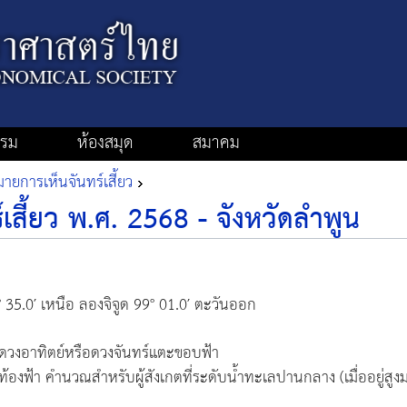
รรม
ห้องสมุด
สมาคม
ยการเห็นจันทร์เสี้ยว
สี้ยว พ.ศ. 2568 - จังหวัดลำพูน
° 35.0′ เหนือ ลองจิจูด 99° 01.0′ ตะวันออก
ดวงอาทิตย์หรือดวงจันทร์แตะขอบฟ้า
ุท้องฟ้า คำนวณสำหรับผู้สังเกตที่ระดับน้ำทะเลปานกลาง (เมื่ออยู่สูง