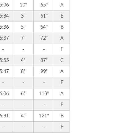
5:06
10°
65°
A
5:34
3°
61°
E
5:36
5°
64°
B
5:37
7°
72°
A
-
-
-
F
5:55
4°
87°
C
5:47
8°
99°
A
-
-
-
F
6:06
6°
113°
A
-
-
-
F
6:31
4°
121°
B
-
-
-
F