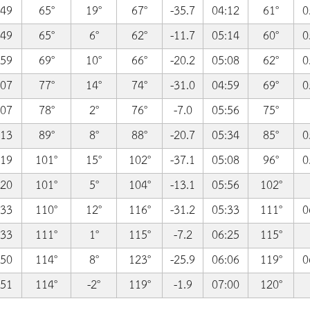
:49
65°
19°
67°
-35.7
04:12
61°
0
:49
65°
6°
62°
-11.7
05:14
60°
0
:59
69°
10°
66°
-20.2
05:08
62°
0
:07
77°
14°
74°
-31.0
04:59
69°
0
:07
78°
2°
76°
-7.0
05:56
75°
:13
89°
8°
88°
-20.7
05:34
85°
0
:19
101°
15°
102°
-37.1
05:08
96°
0
:20
101°
5°
104°
-13.1
05:56
102°
:33
110°
12°
116°
-31.2
05:33
111°
0
:33
111°
1°
115°
-7.2
06:25
115°
:50
114°
8°
123°
-25.9
06:06
119°
0
:51
114°
-2°
119°
-1.9
07:00
120°