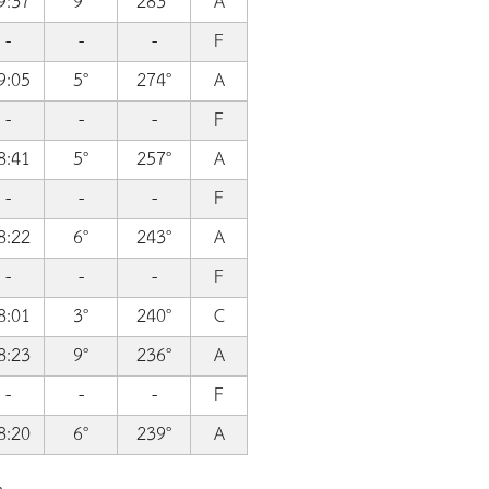
9:37
9°
283°
A
-
-
-
F
9:05
5°
274°
A
-
-
-
F
8:41
5°
257°
A
-
-
-
F
8:22
6°
243°
A
-
-
-
F
8:01
3°
240°
C
8:23
9°
236°
A
-
-
-
F
8:20
6°
239°
A