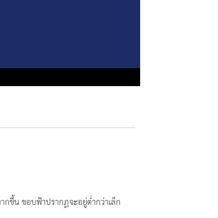
มากขึ้น ขอบฟ้าปรากฏจะอยู่ต่ำกว่าเล็ก