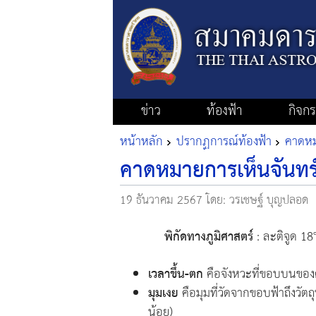
ข่าว
ท้องฟ้า
กิจก
หน้าหลัก
ปรากฏการณ์ท้องฟ้า
คาดหมา
คาดหมายการเห็นจันทร์เ
19 ธันวาคม 2567
โดย: วรเชษฐ์ บุญปลอด
พิกัดทางภูมิศาสตร์
: ละติจูด 18
เวลาขึ้น-ตก
คือจังหวะที่ขอบบนของ
มุมเงย
คือมุมที่วัดจากขอบฟ้าถึงวัตถ
น้อย)