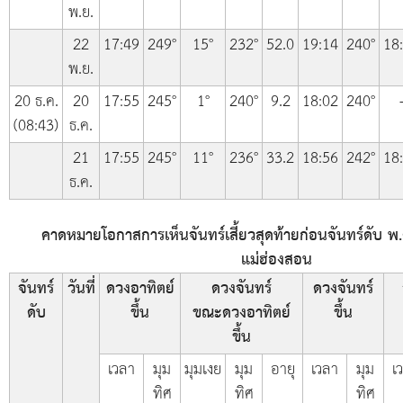
พ.ย.
22
17:49
249°
15°
232°
52.0
19:14
240°
18
พ.ย.
20 ธ.ค.
20
17:55
245°
1°
240°
9.2
18:02
240°
(08:43)
ธ.ค.
21
17:55
245°
11°
236°
33.2
18:56
242°
18
ธ.ค.
คาดหมายโอกาสการเห็นจันทร์เสี้ยวสุดท้ายก่อนจันทร์ดับ พ.
แม่ฮ่องสอน
จันทร์
วันที่
ดวงอาทิตย์
ดวงจันทร์
ดวงจันทร์
ดับ
ขึ้น
ขณะดวงอาทิตย์
ขึ้น
ขึ้น
เวลา
มุม
มุมเงย
มุม
อายุ
เวลา
มุม
เ
ทิศ
ทิศ
ทิศ