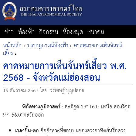
ข่าว
ท้องฟ้า
กิจกรรม
ห้องสมุด
สมาคม
หน้าหลัก
ปรากฏการณ์ท้องฟ้า
คาดหมายการเห็นจันทร์
เสี้ยว
คาดหมายการเห็นจันทร์เสี้ยว พ.ศ.
2568 - จังหวัดแม่ฮ่องสอน
19 ธันวาคม 2567
โดย: วรเชษฐ์ บุญปลอด
พิกัดทางภูมิศาสตร์
: ละติจูด 19° 16.0′ เหนือ ลองจิจูด
97° 56.0′ ตะวันออก
เวลาขึ้น-ตก
คือจังหวะที่ขอบบนของดวงอาทิตย์หรือดวง