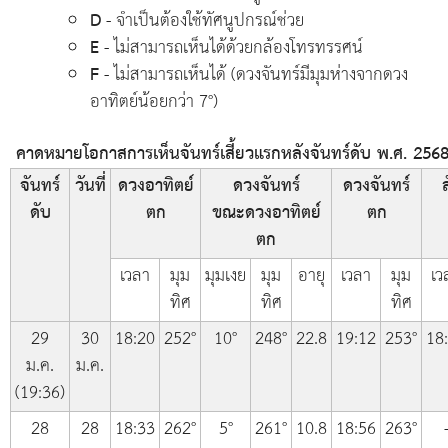
D
- จำเป็นต้องใช้ทัศนูปกรณ์ช่วย
E
- ไม่สามารถเห็นได้ด้วยกล้องโทรทรรศน์
F
- ไม่สามารถเห็นได้ (ดวงจันทร์มีมุมห่างจากดวง
อาทิตย์น้อยกว่า 7°)
คาดหมายโอกาสการเห็นจันทร์เสี้ยวแรกหลังจันทร์ดับ พ.ศ. 2568
จันทร์
วันที่
ดวงอาทิตย์
ดวงจันทร์
ดวงจันทร์
ส
ดับ
ตก
ขณะดวงอาทิตย์
ตก
ตก
เวลา
มุม
มุมเงย
มุม
อายุ
เวลา
มุม
เว
ทิศ
ทิศ
ทิศ
29
30
18:20
252°
10°
248°
22.8
19:12
253°
18
ม.ค.
ม.ค.
(19:36)
28
28
18:33
262°
5°
261°
10.8
18:56
263°