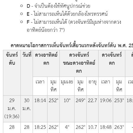
D
- จำเป็นต้องใช้ทัศนูปกรณ์ช่วย
E
- ไม่สามารถเห็นได้ด้วยกล้องโทรทรรศน์
F
- ไม่สามารถเห็นได้ (ดวงจันทร์มีมุมห่างจากดวง
อาทิตย์น้อยกว่า 7°)
คาดหมายโอกาสการเห็นจันทร์เสี้ยวแรกหลังจันทร์ดับ พ.ศ. 25
จันทร์
วันที่
ดวงอาทิตย์
ดวงจันทร์
ดวงจันทร์
ส
ดับ
ตก
ขณะดวงอาทิตย์
ตก
ตก
เวลา
มุม
มุมเงย
มุม
อายุ
เวลา
มุม
เว
ทิศ
ทิศ
ทิศ
29
30
18:14
252°
10°
249°
22.7
19:06
253°
18
ม.ค.
ม.ค.
(19:36)
28
28
18:25
262°
4°
262°
10.7
18:48
263°