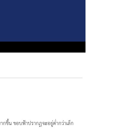
มากขึ้น ขอบฟ้าปรากฏจะอยู่ต่ำกว่าเล็ก