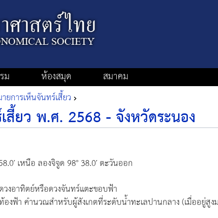
รรม
ห้องสมุด
สมาคม
ยการเห็นจันทร์เสี้ยว
เสี้ยว พ.ศ. 2568 - จังหวัดระนอง
 58.0′ เหนือ ลองจิจูด 98° 38.0′ ตะวันออก
ดวงอาทิตย์หรือดวงจันทร์แตะขอบฟ้า
ุท้องฟ้า คำนวณสำหรับผู้สังเกตที่ระดับน้ำทะเลปานกลาง (เมื่ออยู่สูง