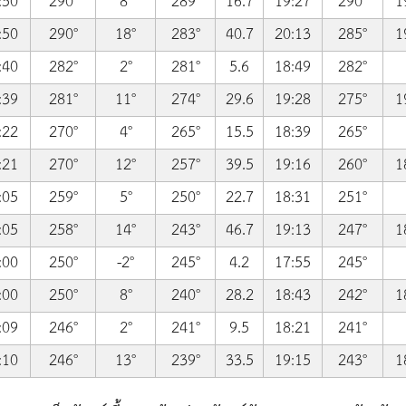
:50
290°
8°
289°
16.7
19:27
290°
1
:50
290°
18°
283°
40.7
20:13
285°
1
:40
282°
2°
281°
5.6
18:49
282°
:39
281°
11°
274°
29.6
19:28
275°
1
:22
270°
4°
265°
15.5
18:39
265°
:21
270°
12°
257°
39.5
19:16
260°
1
:05
259°
5°
250°
22.7
18:31
251°
:05
258°
14°
243°
46.7
19:13
247°
1
:00
250°
-2°
245°
4.2
17:55
245°
:00
250°
8°
240°
28.2
18:43
242°
1
:09
246°
2°
241°
9.5
18:21
241°
:10
246°
13°
239°
33.5
19:15
243°
1