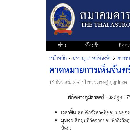
ข่าว
ท้องฟ้า
กิจก
หน้าหลัก
ปรากฏการณ์ท้องฟ้า
คาดหมา
คาดหมายการเห็นจันทร์
19 ธันวาคม 2567
โดย: วรเชษฐ์ บุญปลอด
พิกัดทางภูมิศาสตร์
: ละติจูด 17
เวลาขึ้น-ตก
คือจังหวะที่ขอบบนของ
มุมเงย
คือมุมที่วัดจากขอบฟ้าถึงวัตถ
น้อย)