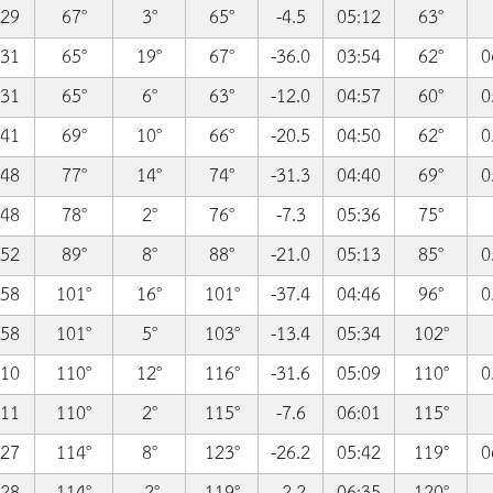
:29
67°
3°
65°
-4.5
05:12
63°
:31
65°
19°
67°
-36.0
03:54
62°
0
:31
65°
6°
63°
-12.0
04:57
60°
0
:41
69°
10°
66°
-20.5
04:50
62°
0
:48
77°
14°
74°
-31.3
04:40
69°
0
:48
78°
2°
76°
-7.3
05:36
75°
:52
89°
8°
88°
-21.0
05:13
85°
0
:58
101°
16°
101°
-37.4
04:46
96°
0
:58
101°
5°
103°
-13.4
05:34
102°
:10
110°
12°
116°
-31.6
05:09
110°
0
:11
110°
2°
115°
-7.6
06:01
115°
:27
114°
8°
123°
-26.2
05:42
119°
0
:28
114°
-2°
119°
-2.2
06:35
120°