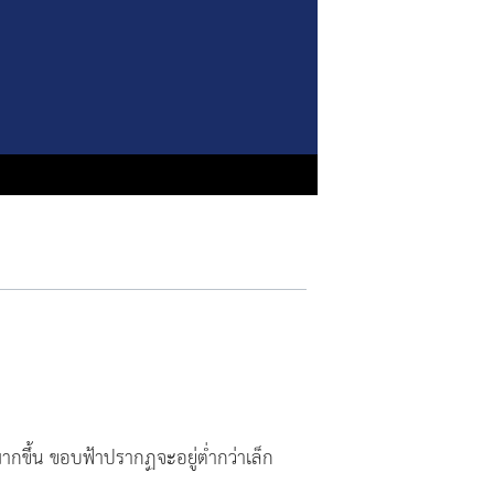
มากขึ้น ขอบฟ้าปรากฏจะอยู่ต่ำกว่าเล็ก