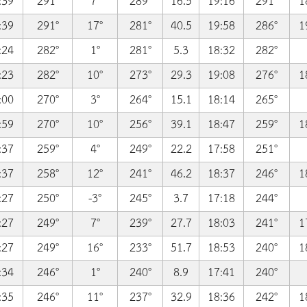
:39
291°
7°
289°
16.5
19:16
291°
1
:39
291°
17°
281°
40.5
19:58
286°
1
:24
282°
1°
281°
5.3
18:32
282°
:23
282°
10°
273°
29.3
19:08
276°
1
:00
270°
3°
264°
15.1
18:14
265°
:59
270°
10°
256°
39.1
18:47
259°
1
:37
259°
4°
249°
22.2
17:58
251°
:37
258°
12°
241°
46.2
18:37
246°
1
:27
250°
-3°
245°
3.7
17:18
244°
:27
249°
7°
239°
27.7
18:03
241°
1
:27
249°
16°
233°
51.7
18:53
240°
1
:34
246°
1°
240°
8.9
17:41
240°
:35
246°
11°
237°
32.9
18:36
242°
1