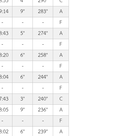
8:55
4°
290°
C
9:14
9°
283°
A
-
-
-
F
8:43
5°
274°
A
-
-
-
F
8:20
6°
258°
A
-
-
-
F
8:04
6°
244°
A
-
-
-
F
7:43
3°
240°
C
8:05
9°
236°
A
-
-
-
F
8:02
6°
239°
A