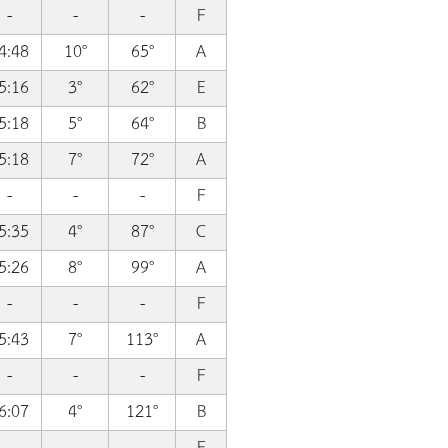
-
-
-
F
4:48
10°
65°
A
5:16
3°
62°
E
5:18
5°
64°
B
5:18
7°
72°
A
-
-
-
F
5:35
4°
87°
C
5:26
8°
99°
A
-
-
-
F
5:43
7°
113°
A
-
-
-
F
6:07
4°
121°
B
-
-
-
F