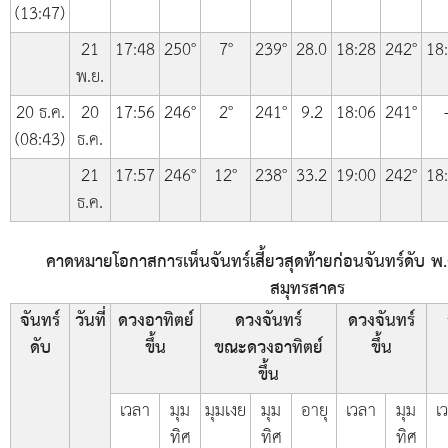
(13:47)
21
17:48
250°
7°
239°
28.0
18:28
242°
18
พ.ย.
20 ธ.ค.
20
17:56
246°
2°
241°
9.2
18:06
241°
(08:43)
ธ.ค.
21
17:57
246°
12°
238°
33.2
19:00
242°
18
ธ.ค.
คาดหมายโอกาสการเห็นจันทร์เสี้ยวสุดท้ายก่อนจันทร์ดับ พ.
สมุทรสาคร
จันทร์
วันที่
ดวงอาทิตย์
ดวงจันทร์
ดวงจันทร์
ดับ
ขึ้น
ขณะดวงอาทิตย์
ขึ้น
ขึ้น
เวลา
มุม
มุมเงย
มุม
อายุ
เวลา
มุม
เ
ทิศ
ทิศ
ทิศ