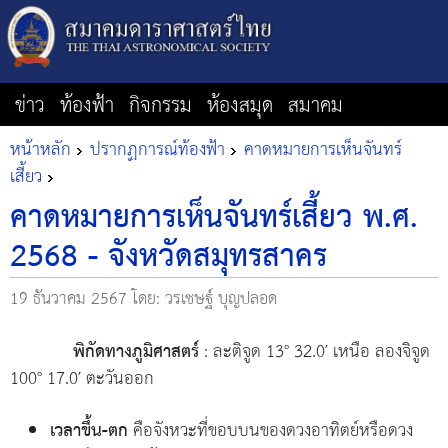
ข่าว
ท้องฟ้า
กิจกรรม
ห้องสมุด
สมาคม
หน้าหลัก
ปรากฏการณ์ท้องฟ้า
คาดหมายการเห็นจันทร์
เสี้ยว
คาดหมายการเห็นจันทร์เสี้ยว พ.ศ.
2568 - จังหวัดสมุทรสาคร
19 ธันวาคม 2567
โดย: วรเชษฐ์ บุญปลอด
พิกัดทางภูมิศาสตร์
: ละติจูด 13° 32.0′ เหนือ ลองจิจูด
100° 17.0′ ตะวันออก
เวลาขึ้น-ตก
คือจังหวะที่ขอบบนของดวงอาทิตย์หรือดวง