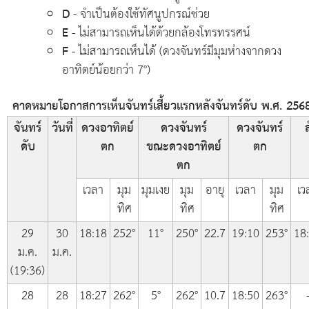
D
- จำเป็นต้องใช้ทัศนูปกรณ์ช่วย
E
- ไม่สามารถเห็นได้ด้วยกล้องโทรทรรศน์
F
- ไม่สามารถเห็นได้ (ดวงจันทร์มีมุมห่างจากดวง
อาทิตย์น้อยกว่า 7°)
คาดหมายโอกาสการเห็นจันทร์เสี้ยวแรกหลังจันทร์ดับ พ.ศ. 256
จันทร์
วันที่
ดวงอาทิตย์
ดวงจันทร์
ดวงจันทร์
ส
ดับ
ตก
ขณะดวงอาทิตย์
ตก
ตก
เวลา
มุม
มุมเงย
มุม
อายุ
เวลา
มุม
เว
ทิศ
ทิศ
ทิศ
29
30
18:18
252°
11°
250°
22.7
19:10
253°
18
ม.ค.
ม.ค.
(19:36)
28
28
18:27
262°
5°
262°
10.7
18:50
263°