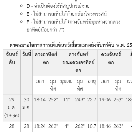
D
- จำเป็นต้องใช้ทัศนูปกรณ์ช่วย
E
- ไม่สามารถเห็นได้ด้วยกล้องโทรทรรศน์
F
- ไม่สามารถเห็นได้ (ดวงจันทร์มีมุมห่างจากดวง
อาทิตย์น้อยกว่า 7°)
คาดหมายโอกาสการเห็นจันทร์เสี้ยวแรกหลังจันทร์ดับ พ.ศ. 256
จันทร์
วันที่
ดวงอาทิตย์
ดวงจันทร์
ดวงจันทร์
ส
ดับ
ตก
ขณะดวงอาทิตย์
ตก
ตก
เวลา
มุม
มุมเงย
มุม
อายุ
เวลา
มุม
เว
ทิศ
ทิศ
ทิศ
29
30
18:14
252°
11°
249°
22.7
19:06
253°
18
ม.ค.
ม.ค.
(19:36)
28
28
18:24
262°
4°
262°
10.7
18:46
263°