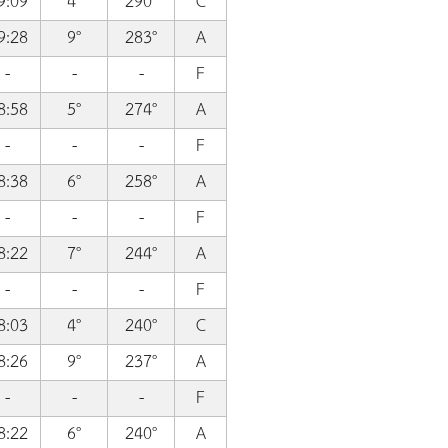
9:09
4°
290°
C
9:28
9°
283°
A
-
-
-
F
8:58
5°
274°
A
-
-
-
F
8:38
6°
258°
A
-
-
-
F
8:22
7°
244°
A
-
-
-
F
8:03
4°
240°
C
8:26
9°
237°
A
-
-
-
F
8:22
6°
240°
A