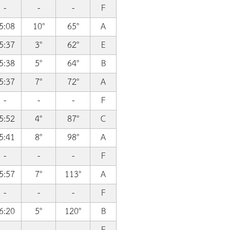
-
-
-
F
5:08
10°
65°
A
5:37
3°
62°
E
5:38
5°
64°
B
5:37
7°
72°
A
-
-
-
F
5:52
4°
87°
C
5:41
8°
98°
A
-
-
-
F
5:57
7°
113°
A
-
-
-
F
6:20
5°
120°
B
-
-
-
F