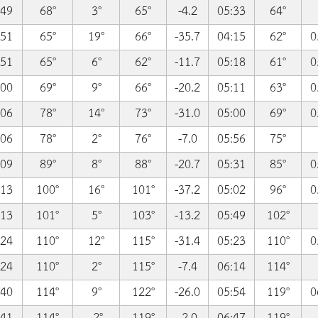
:49
68°
3°
65°
-4.2
05:33
64°
:51
65°
19°
66°
-35.7
04:15
62°
0
:51
65°
6°
62°
-11.7
05:18
61°
0
:00
69°
9°
66°
-20.2
05:11
63°
0
:06
78°
14°
73°
-31.0
05:00
69°
0
:06
78°
2°
76°
-7.0
05:56
75°
:09
89°
8°
88°
-20.7
05:31
85°
0
:13
100°
16°
101°
-37.2
05:02
96°
0
:13
101°
5°
103°
-13.2
05:49
102°
:24
110°
12°
115°
-31.4
05:23
110°
0
:24
110°
2°
115°
-7.4
06:14
114°
:40
114°
9°
122°
-26.0
05:54
119°
0
:41
114°
-2°
119°
-2.0
06:47
119°