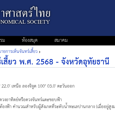
รรม
ห้องสมุด
สมาคม
ยการเห็นจันทร์เสี้ยว
สี้ยว พ.ศ. 2568 - จังหวัดอุทัยธานี
° 22.0′ เหนือ ลองจิจูด 100° 03.0′ ตะวันออก
ดวงอาทิตย์หรือดวงจันทร์แตะขอบฟ้า
ุท้องฟ้า คำนวณสำหรับผู้สังเกตที่ระดับน้ำทะเลปานกลาง (เมื่ออยู่สูง