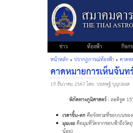
ข่าว
ท้องฟ้า
กิจก
หน้าหลัก
ปรากฏการณ์ท้องฟ้า
คาดหมา
คาดหมายการเห็นจันทร์เ
19 ธันวาคม 2567
โดย: วรเชษฐ์ บุญปลอด
พิกัดทางภูมิศาสตร์
: ละติจูด 15
เวลาขึ้น-ตก
คือจังหวะที่ขอบบนของ
มุมเงย
คือมุมที่วัดจากขอบฟ้าถึงวัตถ
น้อย)