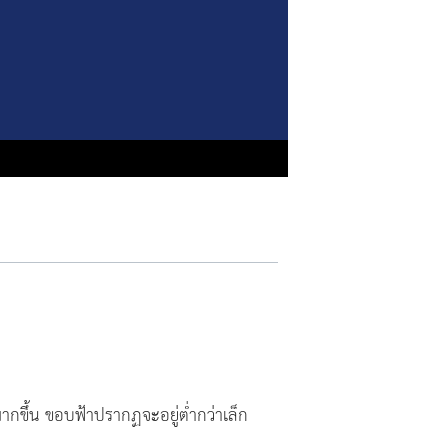
มากขึ้น ขอบฟ้าปรากฏจะอยู่ต่ำกว่าเล็ก