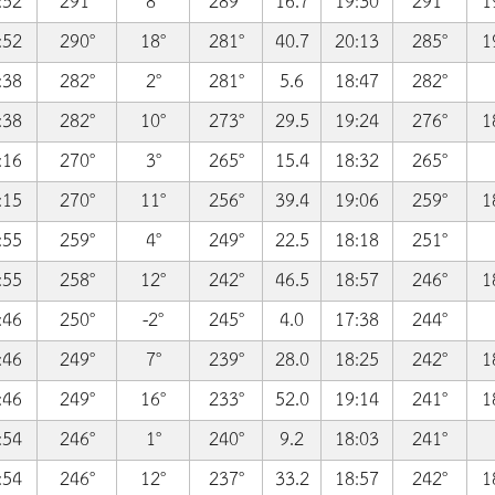
:52
291°
8°
289°
16.7
19:30
291°
1
:52
290°
18°
281°
40.7
20:13
285°
1
:38
282°
2°
281°
5.6
18:47
282°
:38
282°
10°
273°
29.5
19:24
276°
1
:16
270°
3°
265°
15.4
18:32
265°
:15
270°
11°
256°
39.4
19:06
259°
1
:55
259°
4°
249°
22.5
18:18
251°
:55
258°
12°
242°
46.5
18:57
246°
1
:46
250°
-2°
245°
4.0
17:38
244°
:46
249°
7°
239°
28.0
18:25
242°
1
:46
249°
16°
233°
52.0
19:14
241°
1
:54
246°
1°
240°
9.2
18:03
241°
:54
246°
12°
237°
33.2
18:57
242°
1