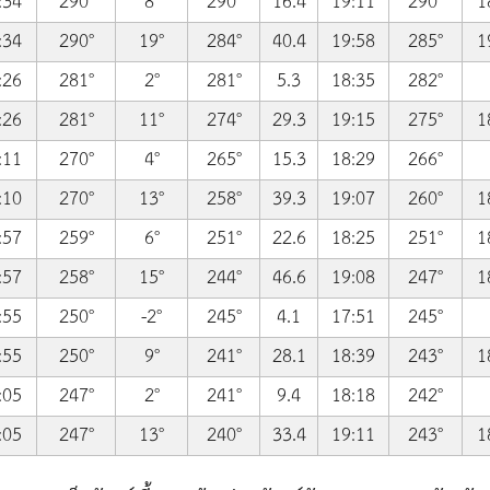
:34
290°
8°
290°
16.4
19:11
290°
1
:34
290°
19°
284°
40.4
19:58
285°
1
:26
281°
2°
281°
5.3
18:35
282°
:26
281°
11°
274°
29.3
19:15
275°
1
:11
270°
4°
265°
15.3
18:29
266°
:10
270°
13°
258°
39.3
19:07
260°
1
:57
259°
6°
251°
22.6
18:25
251°
1
:57
258°
15°
244°
46.6
19:08
247°
1
:55
250°
-2°
245°
4.1
17:51
245°
:55
250°
9°
241°
28.1
18:39
243°
1
:05
247°
2°
241°
9.4
18:18
242°
:05
247°
13°
240°
33.4
19:11
243°
1