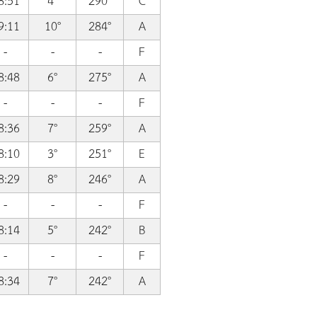
8:51
4°
290°
C
9:11
10°
284°
A
-
-
-
F
8:48
6°
275°
A
-
-
-
F
8:36
7°
259°
A
8:10
3°
251°
E
8:29
8°
246°
A
-
-
-
F
8:14
5°
242°
B
-
-
-
F
8:34
7°
242°
A