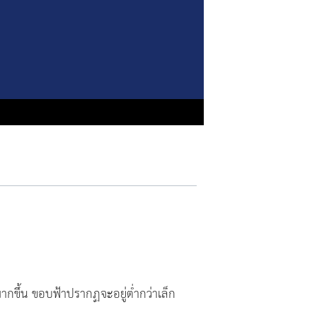
มากขึ้น ขอบฟ้าปรากฏจะอยู่ต่ำกว่าเล็ก