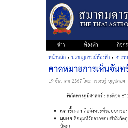
ข่าว
ท้องฟ้า
กิจก
หน้าหลัก
ปรากฏการณ์ท้องฟ้า
คาดหมา
คาดหมายการเห็นจันทร์
19 ธันวาคม 2567
โดย: วรเชษฐ์ บุญปลอด
พิกัดทางภูมิศาสตร์
: ละติจูด 6°
เวลาขึ้น-ตก
คือจังหวะที่ขอบบนของ
มุมเงย
คือมุมที่วัดจากขอบฟ้าถึงวัตถ
น้อย)