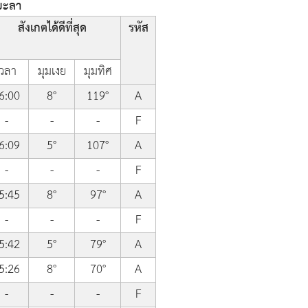
ดยะลา
สังเกตได้ดีที่สุด
รหัส
เวลา
มุมเงย
มุมทิศ
6:00
8°
119°
A
-
-
-
F
6:09
5°
107°
A
-
-
-
F
5:45
8°
97°
A
-
-
-
F
5:42
5°
79°
A
5:26
8°
70°
A
-
-
-
F