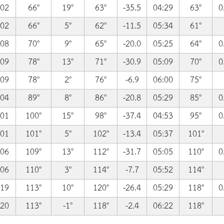
:02
66°
19°
63°
-35.5
04:29
63°
0
:02
66°
5°
62°
-11.5
05:34
61°
:08
70°
9°
65°
-20.0
05:25
64°
0
:09
78°
13°
71°
-30.9
05:09
70°
0
:09
78°
2°
76°
-6.9
06:00
75°
:04
89°
8°
86°
-20.8
05:29
85°
0
:01
100°
15°
98°
-37.4
04:53
95°
0
:01
101°
5°
102°
-13.4
05:37
101°
:06
109°
13°
112°
-31.7
05:05
110°
0
:06
110°
3°
114°
-7.7
05:52
114°
:19
113°
10°
120°
-26.4
05:29
118°
0
:20
113°
-1°
118°
-2.4
06:22
118°