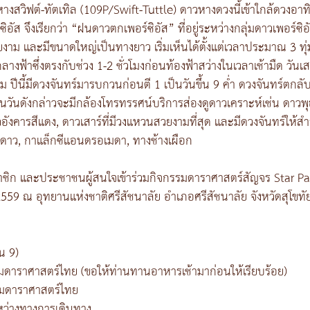
วิฟต์-ทัตเทิล (109P/Swift-Tuttle) ดาวหางดวงนี้เข้าใกล้ดวงอาทิตย
อัส จึงเรียกว่า “ฝนดาวตกเพอร์ซิอัส” ที่อยู่ระหว่างกลุ่มดาวเพอร์ซิ
วยงาม และมีขนาดใหญ่เป็นทางยาว เริ่มเห็นได้ตั้งแต่เวลาประมาณ 3 ทุ่มคร
ลางฟ้าซึ่งตรงกับช่วง 1-2 ชั่วโมงก่อนท้องฟ้าสว่างในเวลาเช้ามืด วันเส
งหาคม ปีนี้มีดวงจันทร์มารบกวนก่อนตี 1 เป็นวันขึ้น 9 ค่ำ ดวงจันทร์ตก
ืนวันดังกล่าวจะมีกล้องโทรทรรศน์บริการส่องดูดาวเคราะห์เช่น ดาวพ
ังคารสีแดง, ดาวเสาร์ที่มีวงแหวนสวยงามที่สุด และมีดวงจันทร์ให้ส
กดาว, กาแล็กซีแอนดรอเมดา, ทางช้างเผือก
ิก และประชาชนผู้สนใจเข้าร่วมกิจกรรมดาราศาสตร์สัญจร Star P
คม 2559 ณ อุทยานแห่งชาติศรีสัชนาลัย อำเภอศรีสัชนาลัย จังหวัดสุโขทั
อน 9)
มดาราศาสตร์ไทย (ขอให้ท่านทานอาหารเช้ามาก่อนให้เรียบร้อย)
คมดาราศาสตร์ไทย
ว่างทางการเดินทาง