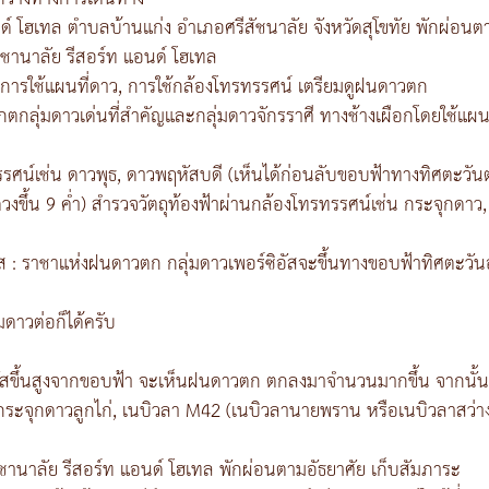
ด์ โฮเทล ตำบลบ้านแก่ง อำเภอศรีสัชนาลัย จังหวัดสุโขทัย พักผ่อนต
ชานาลัย รีสอร์ท แอนด์ โฮเทล
 การใช้แผนที่ดาว, การใช้กล้องโทรทรรศน์ เตรียมดูฝนดาวตก
เกตกลุ่มดาวเด่นที่สำคัญและกลุ่มดาวจักรราศี ทางช้างเผือกโดยใช้แผนท
ศน์เช่น ดาวพุธ, ดาวพฤหัสบดี (เห็นได้ก่อนลับขอบฟ้าทางทิศตะวันต
ขึ้น 9 ค่ำ) สำรวจวัตถุท้องฟ้าผ่านกล้องโทรทรรศน์เช่น กระจุกดาว,
ัส : ราชาแห่งฝนดาวตก กลุ่มดาวเพอร์ซิอัสจะขึ้นทางขอบฟ้าทิศตะวั
ดาวต่อก็ได้ครับ
ิอัสขึ้นสูงจากขอบฟ้า จะเห็นฝนดาวตก ตกลงมาจำนวนมากขึ้น จากนั้นก็มา
 กระจุกดาวลูกไก่, เนบิวลา M42 (เนบิวลานายพราน หรือเนบิวลาสว่
ชานาลัย รีสอร์ท แอนด์ โฮเทล พักผ่อนตามอัธยาศัย เก็บสัมภาระ