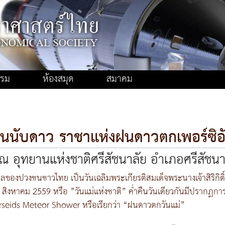
รรม
ห้องสมุด
สมาคม
อนนับดาว ราชาแห่งฝนดาวตกเพอร์ซิอ
ณ อุทยานแห่งชาติศรีสัชนาลัย อำเภอศรีสัชนาล
ของปวงชนชาวไทย เป็นวันเฉลิมพระเกียรติสมเด็จพระนางเจ้าสิริกิต
สิงหาคม 2559 หรือ ”วันแม่แห่งชาติ” ค่ำคืนวันเดียวกันมีปรากฏก
erseids Meteor Shower หรือเรียกว่า “ฝนดาวตกวันแม่”