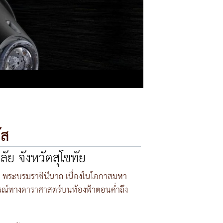
ัส
ัย จังหวัดสุโขทัย
ิ์ พระบรมราชินีนาถ เนื่องในโอกาสมหา
ารณ์ทางดาราศาสตร์บนท้องฟ้าตอนค่ำถึง