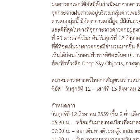
ฝนดาวตกเพอร์ซิอัสมีต้นกำเนิดมาจากดาวหางส
จุดกระจายฝนดาวตอยู่บริเวณกลุ่มดาวเพอร์ซิ
ดาวตกกลุ่มนี้ มีอัตราการตกถี่สูง, มีสีสันส
และดีที่สุดในช่วงที่จุดกระจายดาวตกอยู่สูงก
ที่ 90 ดวงต่อชั่วโมง คืนวันศุกร์ที่ 12 สิ
ที่ดีที่จะเห็นฝนดาวตกจะมีจำนวนมากขึ้น ค
เห็นได้ก่อนลับขอบฟ้าทางทิศตะวันตก) ดาวอ
ท้องฟ้าห้วงลึก Deep Sky Objects, กระจุ
สมาคมดาราศาสตร์ไทยขอเชิญชวนท่านสมาช
ซิอัส” วันศุกร์ที่ 12 – เสาร์ที่ 13 สิงหา
กำหนดการ
วันศุกร์ที่ 12 สิงหาคม 2559 (ขึ้น 9 ค่ำ เดื
06:30 น. – พร้อมกันมาลงทะเบียนที่สมาค
07:00 น. – ออกเดินทางด้วยรถตู้จากสมา
11:00 น. – รับประทานอาหารกลางวัน ระห