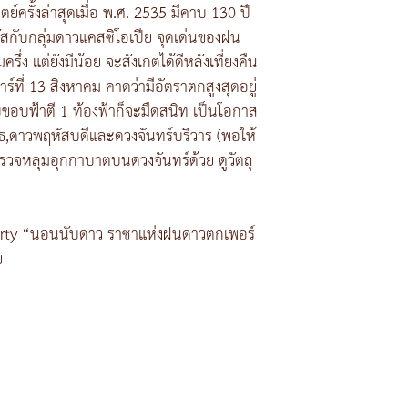
์ครั้งล่าสุดเมื่อ พ.ศ. 2535 มีคาบ 130 ปี
อัสกับกลุ่มดาวแคสซิโอเปีย จุดเด่นของฝน
ึ่ง แต่ยังมีน้อย จะสังเกตได้ดีหลังเที่ยงคืน
าร์ที่ 13 สิงหาคม คาดว่ามีอัตราตกสูงสุดอยู่
ลับขอบฟ้าตี 1 ท้องฟ้าก็จะมืดสนิท เป็นโอกาส
ุธ,ดาวพฤหัสบดีและดวงจันทร์บริวาร (พอให้
ำรวจหลุมอุกกาบาตบนดวงจันทร์ด้วย ดูวัตถุ
arty “นอนนับดาว ราชาแห่งฝนดาวตกเพอร์
ย