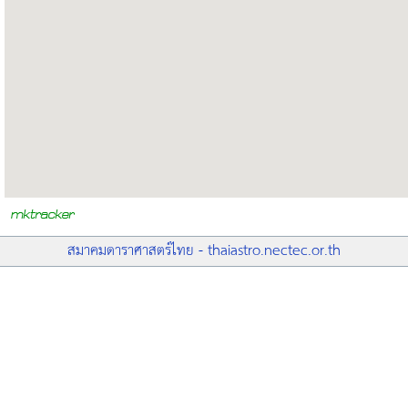
สมาคมดาราศาสตร์ไทย - thaiastro.nectec.or.th