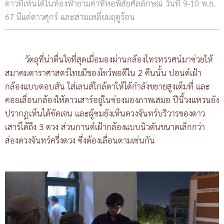
ดาวที่เห็นได้ในท้องฟ้ายามค่ำที่หอพิสัยศัลลักษณ์ วันที่ 9-10 พ.ย.
67 มีแต่ดาวศุกร์ และสามเหลี่ยมฤดูร้อน
วัตถุที่น่าตื่นใจที่สุดเมื่อมองผ่านกล้องโทรทรรศน์มาช่วยให้
สมาคมดาราศาสตร์ไทยมีของโชว์พอดีใน 2 คืนนั้น ปอนด์เฝ้า
กล้องแบบดอบสัน ใส่เลนส์ใกล้ตาให้ได้กำลังขยายสูงเต็มที่ และ
คอยเลื่อนกล้องให้ดาวเสาร์อยู่ในช่องมองภาพเสมอ ปีนี้วงแหวนยัง
ปรากฏเห็นได้ชัดเจน และผู้ชมยังเห็นดวงจันทร์บริวารของดาว
เสาร์ได้ถึง 3 ดวง ส่วนกานต์เฝ้ากล้องแบบนิวตันขนาดเล็กกว่า
ส่องดวงจันทร์ครึ่งดวง ซึ่งต้องเลื่อนตามเช่นกัน