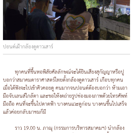
ปอนด์เฝ้ากล้องดูดาวเสาร์
ทุกคนที่ขึ้นหอพิสัยศัลลักษณ์จะได้ยินเสียงสุกัญญาหรือปู
บอกว่าสมาคมดาราศาสตร์ไทยตั้งกล้องดูดาวเสาร์ เกือบทุกคน
เมื่อได้ฟังจะไปเข้าคิวคอยดู คนมากจนปอนด์ต้องบอกว่า ห้ามเอา
มือจับเลนส์ใกล้ตา และขอให้งดถ่ายรูปช่องมองภาพด้วยโทรศัพท์
มือถือ คนที่จะขึ้นไปดาดฟ้า บางคนแวะดูก่อน บางคนขึ้นไปเสร็จ
แล้วค่อยกลับมาชมก็มี
ราว 19.00 น. ภาณุ (กรรมการบริหารสมาคมฯ) นำกล้อง