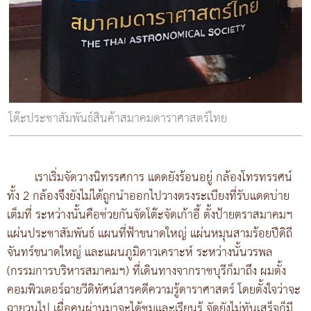
โต๊ะประชาสัมพันธ์สินค้าสมาคมดาราศาสตร์ไทย
เราเริ่มจัดวางนิทรรศการ แดดยังร้อนอยู่ กล้องโทรทรรศน์
ทั้ง 2 กล้องจึงยังไม่ได้ถูกนำออกไปวางตรงระเบียงที่รับแดดบ่าย
เต็มที่ ระหว่างนั้นคือช่วยกันจัดโต๊ะจัดเก้าอี้ ตั้งป้ายตราสมาคมฯ
แผ่นประชาสัมพันธ์ แผนที่ฟ้าขนาดใหญ่ แผ่นหมุนสามร้อยปีดิถี
จันทร์ขนาดใหญ่ และแผนภูมิดาวเคราะห์ ระหว่างนั้นวรพล
(กรรมการบริหารสมาคมฯ) ที่เดินทางจากราชบุรีก็มาถึง ผมตั้ง
คอมพิวเตอร์ฉายวีดิทัศน์สารคดีความรู้ดาราศาสตร์ โดยตั้งใจว่าจะ
ฉายวนไป เผื่อคนผ่านมาจะได้ชมและเรียนรู้ จัดยังไม่ทันเสร็จก็มี