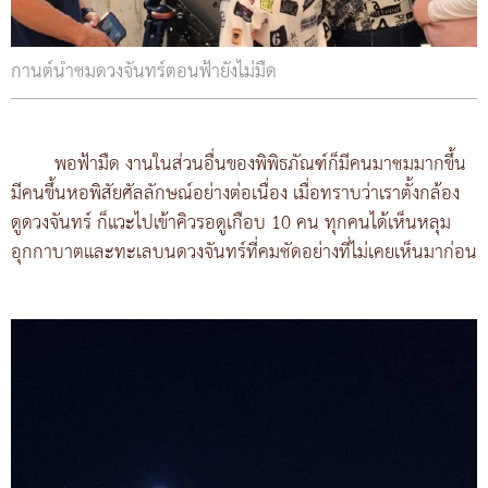
กานต์นำชมดวงจันทร์ตอนฟ้ายังไม่มืด
พอฟ้ามืด งานในส่วนอื่นของพิพิธภัณฑ์ก็มีคนมาชมมากขึ้น
มีคนขึ้นหอพิสัยศัลลักษณ์อย่างต่อเนื่อง เมื่อทราบว่าเราตั้งกล้อง
ดูดวงจันทร์ ก็แวะไปเข้าคิวรอดูเกือบ 10 คน ทุกคนได้เห็นหลุม
อุกกาบาตและทะเลบนดวงจันทร์ที่คมชัดอย่างที่ไม่เคยเห็นมาก่อน