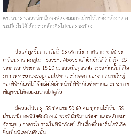
ตำแหน่งดวงจันทร์เหนือหอพิสัยศัล​ลักษณ์​ทำให้เราตั้งกล้องกลาง
ระเบียงไม่ได้ ต้องวางกล้องชิดไปจนสุดระเบียง
ปอนด์พูดขึ้นมาว่าวันนี้ ISS (สถานีอวกาศนานาชาติ) จะ
เคลื่อนผ่าน ผมดูใน Heavens Above แล้วยืนยันได้ว่ามีจริง ISS
จะมาเวลาประมาณ 18.20 น. และเมื่อดูแนวโคจรของวันนั้นก็ดีใจ
มาก เพราะยานจะอยู่ค่อนไปทางตะวันออก มองจากสนามใหญ่
ของพิพิธภัณฑ์ได้ จึงแจ้งให้เจ้าหน้าที่พิพิธภัณฑ์ทราบและประกาศ
เชิญชวนให้คนลงสนามไปดูกัน
มีคนลงไปรอดู ISS ที่สนาม 50-60 คน ทุกคนได้เห็น ISS
ผ่านเหนือหอพิสัยศัลลักษณ์ พระที่นั่งพิมานรัตยา และพลับพลา
จัตุรมุข 3 อาคารโบราณในพิพิธภัณฑ์ เป็นเรื่องตื่นตาตื่นใจที่เกิด
ขึ้นเป็นพิเศษในคืนนั้น