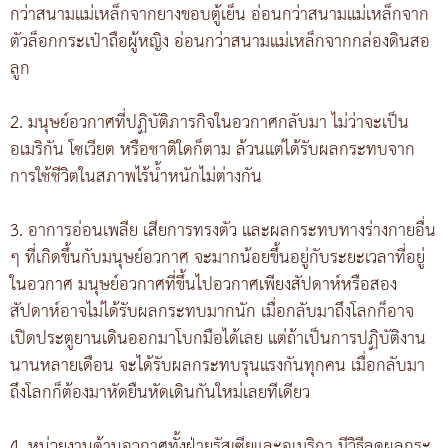
กว่าสนามแม่เหล็กจากยางขอบตู้เย็น อ่อนกว่าสนามแม่เหล็กจาก
ตัวล็อกกระเป๋าถือผู้หญิง อ่อนกว่าสนามแม่เหล็กจากกล่องดินสอ
ลูก
2. มนุษย์อวกาศที่ปฏิบัติภารกิจในอวกาศกลับมา ไม่ว่าจะเป็น
อเมริกัน โซเวียต หรือชาติใดก็ตาม ล้วนแต่ได้รับผลกระทบจาก
การใช้ชีวิตในสภาพไร้น้ำหนักไม่ต่างกัน
3. อาการอ่อนเพลีย เสียการทรงตัว และผลกระทบทางร่างกายอื่น
ๆ ที่เกิดขึ้นกับมนุษย์อวกาศ จะมากน้อยขึ้นอยู่กับระยะเวลาที่อยู่
ในอวกาศ มนุษย์อวกาศที่ขึ้นไปอวกาศเพียงสัปดาห์หรือสอง
สัปดาห์อาจไม่ได้รับผลกระทบมากนัก เมื่อกลับมาถึงโลกก็อาจ
เปิดประตูยานเดินออกมาโบกมือได้เลย แต่ถ้าเป็นการปฏิบัติงาน
นานหลายเดือน จะได้รับผลกระทบรุนแรงกันทุกคน เมื่อกลับมา
ถึงโลกก็ต้องมาหัดยืนหัดเดินกันใหม่เลยทีเดียว
4. หน่วยงานด้านอวกาศทั้งฝ่ายรัสเซียและอเมริกา มีวิธีลดผลกระ