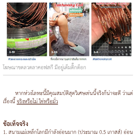
โฆษณาขดลวดลาคอฟสกี มีอยู่เต็มติ๊กต็อก
หากห่วงโลหะนี้มีคุณสมบัติสุดวิเศษเช่นนี้จริงก็น่าจะดี ว่าแต่
เรื่องนี้
จริงหรือไม่ ใช่หรือมั่ว
ข้อเท็จจริง
1. สนามแม่เหล็กโลกมีกำลังอ่อนมาก (ประมาณ 0.5 เกาสส์) อ่อน