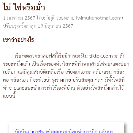
ไม่ ใช่หรือมั่ว
1 มกราคม 2567
โดย: วิมุติ วสะหลาย (wimut@hotmail.com)
ปรับปรุงครั้งล่าสุด 19 มิถุนายน 2567
เขาว่าอย่างไร
เรื่องขดลวดลาคอฟสกี้เริ่มมีการแชร์ใน tiktok.com มาสัก
ระยะหนึ่งแล้ว เป็นเรื่องของห่วงโลหะที่ทำจากสายไฟทองแดงปอก
เปลือก แต่มีคุณสมบัติเหลือเชื่อ เพียงแค่เอามาคล้องแขน คล้อง
คอ คล้องเอว ก็จะช่วยบำรุงร่างกาย ปรับสมดุล ฯลฯ มีทั้งโพสที่
ทำขายและแนะนำการทำใช้เองที่บ้าน ตัวอย่างโพสหนึ่งกล่าวไว้
แบบนี้
นักบินอวกาศนาซ่าออกนอกโลกทำภารกิจ กลับมา