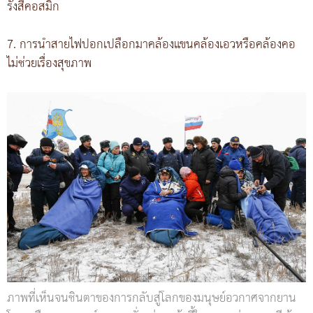
รังสีคอสมิก
7. การนำสายไฟปอกเปลือกมาคล้องแขนคล้องเอวหรือคล้องคอ
ไม่ช่วยเรื่องสุขภาพ
ภาพที่เห็นจนชินตาของการกลับสู่โลกของมนุษย์อวกาศจากยาน