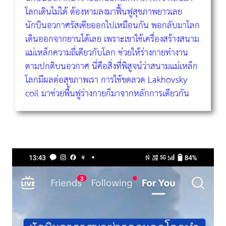
โลกเดินไม่ได้ ต้องหามลงมาฟื้นฟูสุขภาพยาวเลย
นักบินอวกาศรัสเซียออกไปเหมือนกัน พอกลับมาโลก
เดินออกจากยานได้เลย เพราะเขาใช้เครื่องสร้างสนาม
แม่เหล็กความถี่เดียวกับโลก ช่วยให้ร่างกายทำงาน
ตามปกติบนอวกาศ นี่คือสิ่งที่พิสูจน์ว่าสนามแม่เหล็ก
โลกมีผลต่อสุขภาพเรา การใช้ขดลวด Lakhovsky
coil มาช่วยพื้นฟูร่างกายก็มาจากหลักการเดียวกัน