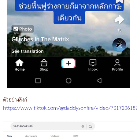
ตัวอย่างลิงก์
https://www.tiktok.com/@daddysonfire/video/73172061