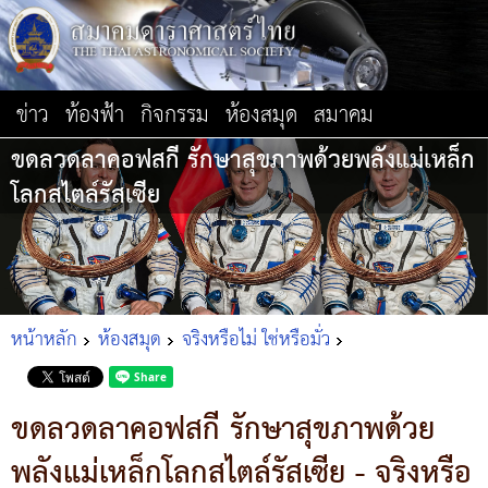
ข่าว
ท้องฟ้า
กิจกรรม
ห้องสมุด
สมาคม
ขดลวดลาคอฟสกี รักษาสุขภาพด้วยพลังแม่เหล็ก
โลกสไตล์รัสเซีย
หน้าหลัก
ห้องสมุด
จริงหรือไม่ ใช่หรือมั่ว
ขดลวดลาคอฟสกี รักษาสุขภาพด้วย
พลังแม่เหล็กโลกสไตล์รัสเซีย - จริงหรือ