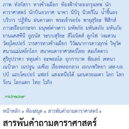
ภาพ
ทังกัสกา
ทางช้างเผือก
ท้องฟ้าจำลองกรุงเทพ
นัก
ดาราศาสตร์
นักบินอวกาศ
นาซา
นิบิรุ
นิวทริโน
น้ำขึ้นลง
บริวาร
ปฏิทิน
ฝนดาวตก
พระเจ้าจอร์จ
พายุสุริยะ
ฟิสิกส์
ภาวะเรือนกระจก
มนุษย์ต่างดาว
มหัตภัย
มหันตภัย
มหันภัย
ยานแคสซีนี
ยูเรนัส
ระบบสุริยะ
ลีโอนิดส์
ลูกไฟ
วงแหวน
วัตถุไคเปอร์
วารสารทางช้างเผือก
วิวัฒนาการดาวฤกษ์
วิษุวัต
สนามแม่เหล็กโลก
สมาคมดาราศาสตร์ไทย
สะเก็ดดาว
สุริยุปราคา
หลุมดำ
อะพอลโล
อุกกาบาต
ฮัลเลย์
เซดนา
เนบิวลา
เนปจูน
เมซีเย
เรื่องหลอกลวง
เอกภพวิทยา
เฮล-บอ
ปป์
แถบไคเปอร์
แฟลร์
แสงเหนือใต้
แอนดรอเมดา
โลก
โลก
ร้อน
โลกแตก
ไทย
ไวกิง
หน้าหลัก
ห้องสมุด
สารพันคำถามดาราศาสตร์
สารพันคำถามดาราศาสตร์