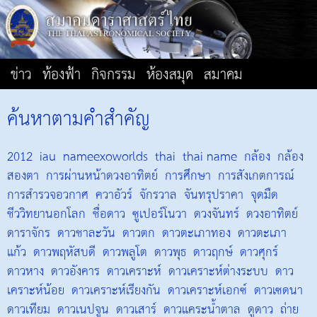
ข่าว
ท้องฟ้า
กิจกรรม
ห้องสมุด
สมาคม
ค้นหาตามคำสำคัญ
2012
iau
nameexoworlds
thai
thai name
กล้อง
กล้อง
สองตา
การผ่านหน้าดวงอาทิตย์
การศึกษา
การสังเกตการณ์
การสำรวจอวกาศ
ควาอัวร์
จักรวาล
จันทรุปราคา
จุดมืด
ชีววิทยานอกโลก
ชื่อดาว
ซูเปอร์โนวา
ดวงจันทร์
ดวงอาทิตย์
ดาราจักร
ดาวชาละวัน
ดาวตก
ดาวตะเภาทอง
ดาวตะเภา
แก้ว
ดาวพฤหัสบดี
ดาวพลูโต
ดาวพุธ
ดาวฤกษ์
ดาวศุกร์
ดาวหาง
ดาวอังคาร
ดาวเคราะห์
ดาวเคราะห์ต่างระบบ
ดาว
เคราะห์น้อย
ดาวเคราะห์เรียงกัน
ดาวเคราะห์เอกซ์
ดาวเซดนา
ดาวเทียม
ดาวเนปจูน
ดาวเสาร์
ดาวแคระน้ำตาล
ดูดาว
ถ่าย