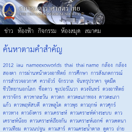
ข่าว
ท้องฟ้า
กิจกรรม
ห้องสมุด
สมาคม
ค้นหาตามคำสำคัญ
2012
iau
nameexoworlds
thai
thai name
กล้อง
กล้อง
สองตา
การผ่านหน้าดวงอาทิตย์
การศึกษา
การสังเกตการณ์
การสำรวจอวกาศ
ควาอัวร์
จักรวาล
จันทรุปราคา
จุดมืด
ชีววิทยานอกโลก
ชื่อดาว
ซูเปอร์โนวา
ดวงจันทร์
ดวงอาทิตย์
ดาราจักร
ดาวชาละวัน
ดาวตก
ดาวตะเภาทอง
ดาวตะเภา
แก้ว
ดาวพฤหัสบดี
ดาวพลูโต
ดาวพุธ
ดาวฤกษ์
ดาวศุกร์
ดาวหาง
ดาวอังคาร
ดาวเคราะห์
ดาวเคราะห์ต่างระบบ
ดาว
เคราะห์น้อย
ดาวเคราะห์เรียงกัน
ดาวเคราะห์เอกซ์
ดาวเซดนา
ดาวเทียม
ดาวเนปจูน
ดาวเสาร์
ดาวแคระน้ำตาล
ดูดาว
ถ่าย