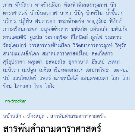
ภาพ
ทังกัสกา
ทางช้างเผือก
ท้องฟ้าจำลองกรุงเทพ
นัก
ดาราศาสตร์
นักบินอวกาศ
นาซา
นิบิรุ
นิวทริโน
น้ำขึ้นลง
บริวาร
ปฏิทิน
ฝนดาวตก
พระเจ้าจอร์จ
พายุสุริยะ
ฟิสิกส์
ภาวะเรือนกระจก
มนุษย์ต่างดาว
มหัตภัย
มหันตภัย
มหันภัย
ยานแคสซีนี
ยูเรนัส
ระบบสุริยะ
ลีโอนิดส์
ลูกไฟ
วงแหวน
วัตถุไคเปอร์
วารสารทางช้างเผือก
วิวัฒนาการดาวฤกษ์
วิษุวัต
สนามแม่เหล็กโลก
สมาคมดาราศาสตร์ไทย
สะเก็ดดาว
สุริยุปราคา
หลุมดำ
อะพอลโล
อุกกาบาต
ฮัลเลย์
เซดนา
เนบิวลา
เนปจูน
เมซีเย
เรื่องหลอกลวง
เอกภพวิทยา
เฮล-บอ
ปป์
แถบไคเปอร์
แฟลร์
แสงเหนือใต้
แอนดรอเมดา
โลก
โลก
ร้อน
โลกแตก
ไทย
ไวกิง
หน้าหลัก
ห้องสมุด
สารพันคำถามดาราศาสตร์
สารพันคำถามดาราศาสตร์