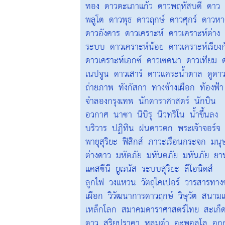
ทอง
ดาวตะเภาแก้ว
ดาวพฤหัสบดี
ดาว
พลูโต
ดาวพุธ
ดาวฤกษ์
ดาวศุกร์
ดาวหา
ดาวอังคาร
ดาวเคราะห์
ดาวเคราะห์ต่าง
ระบบ
ดาวเคราะห์น้อย
ดาวเคราะห์เรียงก
ดาวเคราะห์เอกซ์
ดาวเซดนา
ดาวเทียม
เนปจูน
ดาวเสาร์
ดาวแคระน้ำตาล
ดูดา
ถ่ายภาพ
ทังกัสกา
ทางช้างเผือก
ท้องฟ้า
จำลองกรุงเทพ
นักดาราศาสตร์
นักบิน
อวกาศ
นาซา
นิบิรุ
นิวทริโน
น้ำขึ้นลง
บริวาร
ปฏิทิน
ฝนดาวตก
พระเจ้าจอร์จ
พายุสุริยะ
ฟิสิกส์
ภาวะเรือนกระจก
มนุษ
ต่างดาว
มหัตภัย
มหันตภัย
มหันภัย
ยา
แคสซีนี
ยูเรนัส
ระบบสุริยะ
ลีโอนิดส์
ลูกไฟ
วงแหวน
วัตถุไคเปอร์
วารสารทางช
เผือก
วิวัฒนาการดาวฤกษ์
วิษุวัต
สนามแ
เหล็กโลก
สมาคมดาราศาสตร์ไทย
สะเก็
ดาว
สุริยุปราคา
หลุมดำ
อะพอลโล
อุก