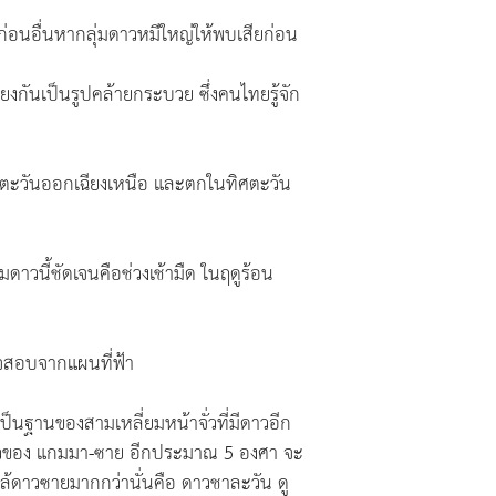
ก่อนอื่นหากลุ่มดาวหมีใหญ่ให้พบเสียก่อน
ียงกันเป็นรูปคล้ายกระบวย ซึ่งคนไทยรู้จัก
ิศตะวันออกเฉียงเหนือ และตกในทิศตะวัน
่มดาวนี้ชัดเจนคือช่วงเช้ามืด ในฤดูร้อน
วจสอบจากแผนที่ฟ้า
็นฐานของสามเหลี่ยมหน้าจั่วที่มีดาวอีก
แนวของ แกมมา-ซาย อีกประมาณ 5 องศา จะ
กล้ดาวซายมากกว่านั่นคือ ดาวชาละวัน ดู