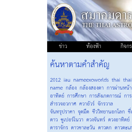
ข่าว
ท้องฟ้า
กิจก
ค้นหาตามคำสำคัญ
2012
iau
nameexoworlds
thai
thai
name
กล้อง
กล้องสองตา
การผ่านหน้
อาทิตย์
การศึกษา
การสังเกตการณ์
การ
สำรวจอวกาศ
ควาอัวร์
จักรวาล
จันทรุปราคา
จุดมืด
ชีววิทยานอกโลก
ชื
ดาว
ซูเปอร์โนวา
ดวงจันทร์
ดวงอาทิตย์
ดาราจักร
ดาวชาละวัน
ดาวตก
ดาวตะเ