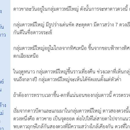
ดาวชาละวันอยู่ในกลุ่มดาวหมีใหญ่ ดังนั้นการจะหาดาวดวงนี้ 
ง
กลุ่มดาวหมีใหญ่ มีรูปร่างเด่นชัด สะดุดตา มีดาวสว่าง 7 ดวงเร
ัน
กันดีในชื่อดาวจระเข้
ดาว
ว
กลุ่มดาวหมีใหญ่อยู่ไม่ไกลจากทิศเหนือ ขึ้นจากขอบฟ้าทางท
ตกเฉียงเหนือ
ในฤดูหนาว กลุ่มดาวหมีใหญ่ขึ้นราวเที่ยงคืน ช่วงเวลาที่เห็นกลุ
จนถึงกลางปี กลุ่มดาวหมีใหญ่จะเห็นได้ชัดเจนตั้งแต่หัวค่ำ
ย์
น
ถ้าต้องการทราบเวลาขึ้น-ตกที่แน่นอนของกลุ่มดาวนี้ ควรตร
้าง
เริ่มจากดาวบีตาและแกมมาในกลุ่มดาวหมีใหญ่ ดาวสองดวงนี้เป
ม่
ดวงหนึ่งคือ ดาวซาย เป็นจุดยอด ต่อไปให้ไล่สายตาไปจาก
ด
พบดาวฤกษ์ใกล้กันสองดวงที่มีความสว่างใกล้เคียงกัน ดวงที่ใ
กา