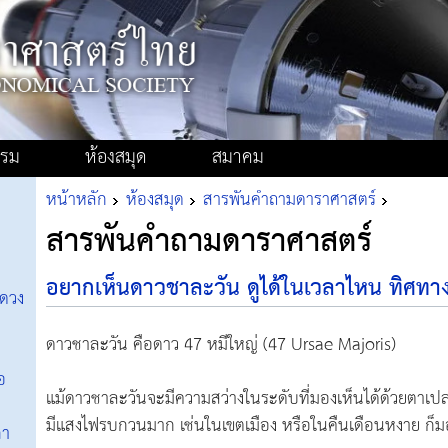
รรม
ห้องสมุด
สมาคม
หน้าหลัก
ห้องสมุด
สารพันคำถามดาราศาสตร์
สารพันคำถามดาราศาสตร์
อยากเห็นดาวชาละวัน ดูได้ในเวลาไหน ทิศทา
าดวง
ดาวชาละวัน คือดาว 47 หมีใหญ่ (47 Ursae Majoris)
่อ
แม้ดาวชาละวันจะมีความสว่างในระดับที่มองเห็นได้ด้วยตาเปล่า
มีแสงไฟรบกวนมาก เช่นในเขตเมือง หรือในคืนเดือนหงาย ก็มอ
ภา